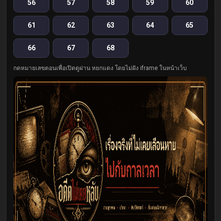
56
57
58
59
60
61
62
63
64
65
66
67
68
กดหมายเลขตอนเพื่อเปิดดูผ่าน หยกแดง โดยไม่ฝัง iframe ในหน้าเว็บ