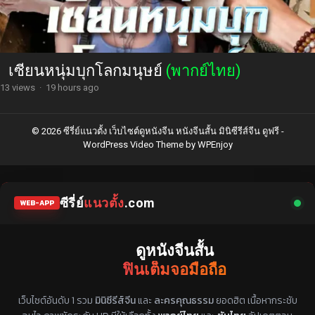
เซียนหนุ่มบุกโลกมนุษย์
(พากย์ไทย)
13 views
·
19 hours ago
© 2026 ซีรี่ย์แนวตั้ง เว็บไซต์ดูหนังจีน หนังจีนสั้น มินิซีรีส์จีน ดูฟรี -
WordPress Video Theme
by
WPEnjoy
ซีรี่ย์
แนวตั้ง
.com
WEB-APP
ดูหนังจีนสั้น
ฟินเต็มจอมือถือ
แหล่งรวมซีรี่ย์จีนแนวตั้ง พากย์ไทย ซับไทย
เว็บไซต์อันดับ 1 รวม
มินิซีรีส์จีน
และ
ละครคุณธรรม
ยอดฮิต เนื้อหากระชับ