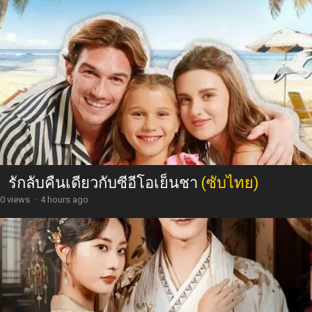
รักลับคืนเดียวกับซีอีโอเย็นชา
(ซับไทย)
0 views
·
4 hours ago