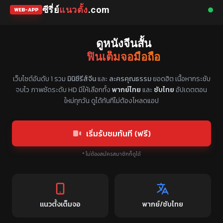
ซีรี่ย์
แนวตั้ง
.com
WEB-APP
ดูหนังจีนสั้น
ฟินเต็มจอมือถือ
แหล่งรวมซีรี่ย์จีนแนวตั้ง พากย์ไทย ซับไทย
เว็บไซต์อันดับ 1 รวม
มินิซีรีส์จีน
และ
ละครคุณธรรม
ยอดฮิต เนื้อหากระชับ
จบไว ภาพชัดระดับ HD มีให้เลือกทั้ง
พากย์ไทย
และ
ซับไทย
อัปเดตตอน
ใหม่ทุกวัน ดูได้ทันทีไม่ต้องโหลดแอป
เริ่มรับชมทันที (ฟรี)
* ไม่ต้องสมัครสมาชิกก็ดูได้
แนวตั้งเต็มจอ
พากย์/ซับไทย