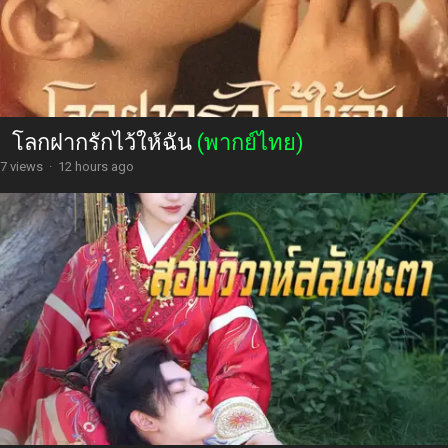
โลกฝากรักไว้ให้ฉัน
(พากย์ไทย)
7 views
·
12 hours ago