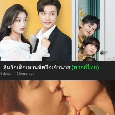
ลุ้นรักเด็กเลานจ์หรือเจ้านาย
(พากย์ไทย)
4 views
·
12 hours ago