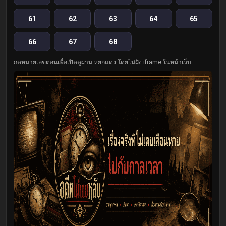
61
62
63
64
65
66
67
68
กดหมายเลขตอนเพื่อเปิดดูผ่าน หยกแดง โดยไม่ฝัง iframe ในหน้าเว็บ