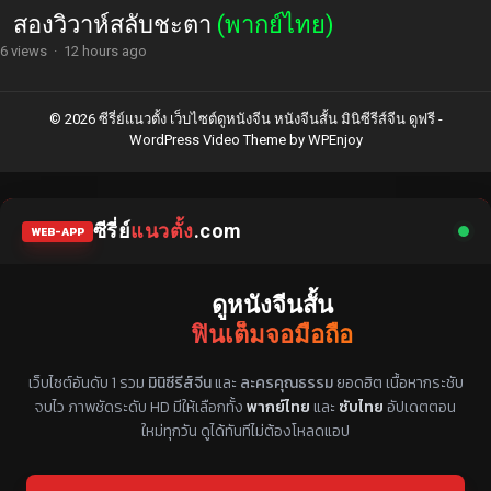
สองวิวาห์สลับชะตา
(พากย์ไทย)
6 views
·
12 hours ago
© 2026 ซีรี่ย์แนวตั้ง เว็บไซต์ดูหนังจีน หนังจีนสั้น มินิซีรีส์จีน ดูฟรี -
WordPress Video Theme
by
WPEnjoy
ซีรี่ย์
แนวตั้ง
.com
WEB-APP
ดูหนังจีนสั้น
ฟินเต็มจอมือถือ
แหล่งรวมซีรี่ย์จีนแนวตั้ง พากย์ไทย ซับไทย
เว็บไซต์อันดับ 1 รวม
มินิซีรีส์จีน
และ
ละครคุณธรรม
ยอดฮิต เนื้อหากระชับ
จบไว ภาพชัดระดับ HD มีให้เลือกทั้ง
พากย์ไทย
และ
ซับไทย
อัปเดตตอน
ใหม่ทุกวัน ดูได้ทันทีไม่ต้องโหลดแอป