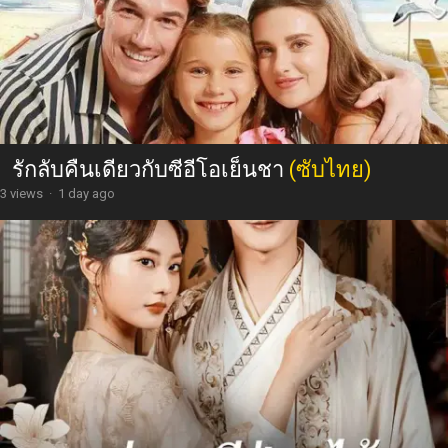
รักลับคืนเดียวกับซีอีโอเย็นชา
(ซับไทย)
3 views
·
1 day ago