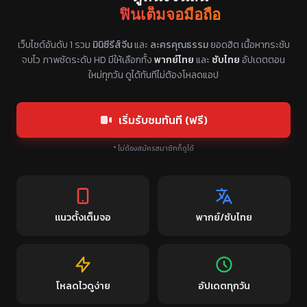
ฟินเต็มจอมือถือ
แหล่งรวมซีรี่ย์จีนแนวตั้ง พากย์ไทย ซับไทย
เว็บไซต์อันดับ 1 รวม
มินิซีรีส์จีน
และ
ละครคุณธรรม
ยอดฮิต เนื้อหากระชับ
จบไว ภาพชัดระดับ HD มีให้เลือกทั้ง
พากย์ไทย
และ
ซับไทย
อัปเดตตอน
ใหม่ทุกวัน ดูได้ทันทีไม่ต้องโหลดแอป
เริ่มรับชมทันที (ฟรี)
* ไม่ต้องสมัครสมาชิกก็ดูได้
แนวตั้งเต็มจอ
พากย์/ซับไทย
โหลดไวดูง่าย
อัปเดตทุกวัน