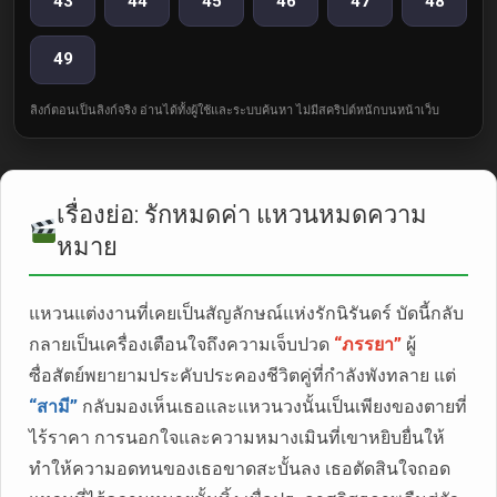
43
44
45
46
47
48
49
ลิงก์ตอนเป็นลิงก์จริง อ่านได้ทั้งผู้ใช้และระบบค้นหา ไม่มีสคริปต์หนักบนหน้าเว็บ
เรื่องย่อ: รักหมดค่า แหวนหมดความ
หมาย
แหวนแต่งงานที่เคยเป็นสัญลักษณ์แห่งรักนิรันดร์ บัดนี้กลับ
กลายเป็นเครื่องเตือนใจถึงความเจ็บปวด
“ภรรยา”
ผู้
ซื่อสัตย์พยายามประคับประคองชีวิตคู่ที่กำลังพังทลาย แต่
“สามี”
กลับมองเห็นเธอและแหวนวงนั้นเป็นเพียงของตายที่
ไร้ราคา การนอกใจและความหมางเมินที่เขาหยิบยื่นให้
ทำให้ความอดทนของเธอขาดสะบั้นลง เธอตัดสินใจถอด