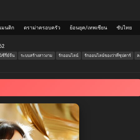
แมนติก
ดราม่าครอบครัว
ย้อนยุค/เทพเซียน
ซับไทย
62
นิซีรี่ย์จีน
ระบบสร้างสาวงาม
รักออนไลน์
รักออนไลน์ของว่าที่ซุปตาร์
ล