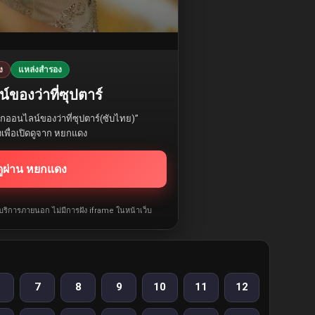
ง
แหล่งสำรอง
์ของว่าที่ซุปตาร์
ักออนไลน์ของว่าที่ซุปตาร์(ซับไทย)”
งเพื่อเปิดดูจาก หยกแดง
ดูผ่าน หยกแดง
ห้บริการภายนอก ไม่มีการฝัง iframe ในหน้าเว็บ
7
8
9
10
11
12