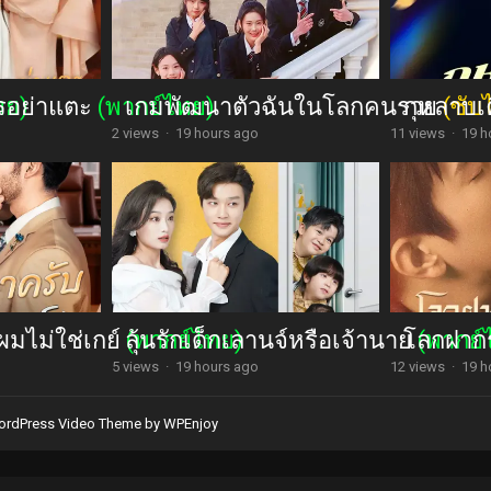
รอย่าแตะ
ทย)
(พากย์ไทย)
เกมพัฒนาตัวฉันในโลกคนรวย
กุหลาบเ
(ซับ
2 views
·
19 hours ago
11 views
·
19 h
ผมไม่ใช่เกย์
ลุ้นรักเด็กเลานจ์หรือเจ้านาย
(พากย์ไทย)
โลกฝากร
(พากย์
5 views
·
19 hours ago
12 views
·
19 h
rdPress Video Theme
by
WPEnjoy