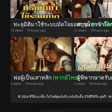
ทะลุมิติมาใช้ระบบมัดใจยอดบุรุษ
ท่านโหวข้าใค
(พากย์ไ
12 views
·
19 hours ago
21 views
·
19 hours ago
พ่อผู้เป็นเสาหลัก
(พากย์ไทย)
ผู้พิพากษาครับ
3 views
·
19 hours ago
2 views
·
19 hours ago
© 2026 ซีรี่ย์แนวตั้ง เว็บไซต์ดูหนังจีน หนังจีนสั้น มินิซีรีส์จีน ดูฟรี -
Wo