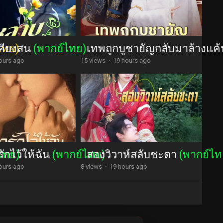
คียงสน
ไทย)
(พากย์ไทย)
เทพถูกบูชายัญกลับมาล้างแค
ours ago
15 views
·
19 hours ago
ักไว้ให้ฉัน
ไทย)
(พากย์ไทย)
สองวิวาห์สลับชะตา
(พากย์ไท
ours ago
8 views
·
19 hours ago