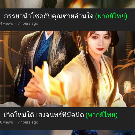
ภรรยานำโชคกับคุณชายอ่านใจ
(พากย์ไทย)
4 views
·
7 hours ago
เกิดใหม่ใต้แสงจันทร์ที่มืดมิด
(พากย์ไทย)
0 views
·
7 hours ago