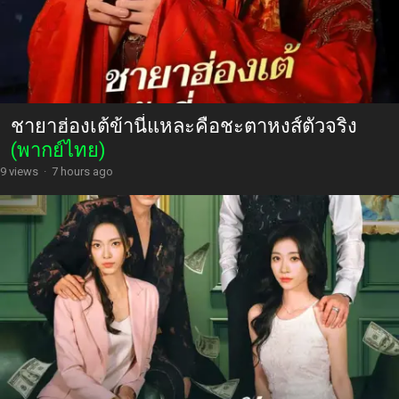
ชายาฮ่องเต้ข้านี่แหละคือชะตาหงส์ตัวจริง
(พากย์ไทย)
9 views
·
7 hours ago