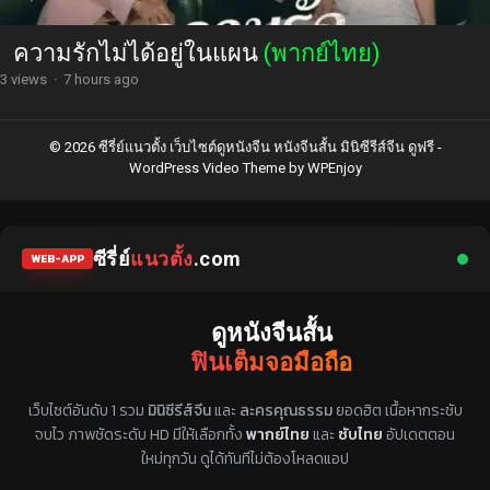
ความรักไม่ได้อยู่ในแผน
(พากย์ไทย)
3 views
·
7 hours ago
© 2026 ซีรี่ย์แนวตั้ง เว็บไซต์ดูหนังจีน หนังจีนสั้น มินิซีรีส์จีน ดูฟรี -
WordPress Video Theme
by
WPEnjoy
ซีรี่ย์
แนวตั้ง
.com
WEB-APP
ดูหนังจีนสั้น
ฟินเต็มจอมือถือ
แหล่งรวมซีรี่ย์จีนแนวตั้ง พากย์ไทย ซับไทย
เว็บไซต์อันดับ 1 รวม
มินิซีรีส์จีน
และ
ละครคุณธรรม
ยอดฮิต เนื้อหากระชับ
จบไว ภาพชัดระดับ HD มีให้เลือกทั้ง
พากย์ไทย
และ
ซับไทย
อัปเดตตอน
ใหม่ทุกวัน ดูได้ทันทีไม่ต้องโหลดแอป