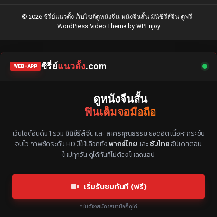
© 2026 ซีรี่ย์แนวตั้ง เว็บไซต์ดูหนังจีน หนังจีนสั้น มินิซีรีส์จีน ดูฟรี -
WordPress Video Theme
by
WPEnjoy
ซีรี่ย์
แนวตั้ง
.com
WEB-APP
ดูหนังจีนสั้น
ฟินเต็มจอมือถือ
แหล่งรวมซีรี่ย์จีนแนวตั้ง พากย์ไทย ซับไทย
เว็บไซต์อันดับ 1 รวม
มินิซีรีส์จีน
และ
ละครคุณธรรม
ยอดฮิต เนื้อหากระชับ
จบไว ภาพชัดระดับ HD มีให้เลือกทั้ง
พากย์ไทย
และ
ซับไทย
อัปเดตตอน
ใหม่ทุกวัน ดูได้ทันทีไม่ต้องโหลดแอป
เริ่มรับชมทันที (ฟรี)
* ไม่ต้องสมัครสมาชิกก็ดูได้