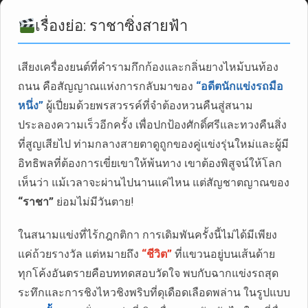
เรื่องย่อ: ราชาซิ่งสายฟ้า
เสียงเครื่องยนต์ที่คำรามกึกก้องและกลิ่นยางไหม้บนท้อง
ถนน คือสัญญาณแห่งการกลับมาของ
“อดีตนักแข่งรถมือ
หนึ่ง”
ผู้เปี่ยมด้วยพรสวรรค์ที่จำต้องหวนคืนสู่สนาม
ประลองความเร็วอีกครั้ง เพื่อปกป้องศักดิ์ศรีและทวงคืนสิ่ง
ที่สูญเสียไป ท่ามกลางสายตาดูถูกของคู่แข่งรุ่นใหม่และผู้มี
อิทธิพลที่ต้องการเขี่ยเขาให้พ้นทาง เขาต้องพิสูจน์ให้โลก
เห็นว่า แม้เวลาจะผ่านไปนานแค่ไหน แต่สัญชาตญาณของ
“ราชา”
ย่อมไม่มีวันตาย!
ในสนามแข่งที่ไร้กฎกติกา การเดิมพันครั้งนี้ไม่ได้มีเพียง
แค่ถ้วยรางวัล แต่หมายถึง
“ชีวิต”
ที่แขวนอยู่บนเส้นด้าย
ทุกโค้งอันตรายคือบททดสอบวัดใจ พบกับฉากแข่งรถสุด
ระทึกและการชิงไหวชิงพริบที่ดุเดือดเลือดพล่าน ในรูปแบบ