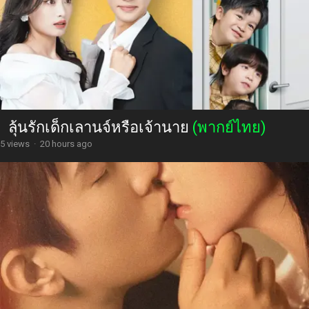
ลุ้นรักเด็กเลานจ์หรือเจ้านาย
(พากย์ไทย)
5 views
·
20 hours ago