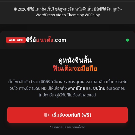
© 2026 ซีรี่ย์แนวตั้ง เว็บไซต์ดูหนังจีน หนังจีนสั้น มินิซีรีส์จีน ดูฟรี -
WordPress Video Theme
by
WPEnjoy
ซีรี่ย์
แนวตั้ง
.com
WEB-APP
ดูหนังจีนสั้น
ฟินเต็มจอมือถือ
แหล่งรวมซีรี่ย์จีนแนวตั้ง พากย์ไทย ซับไทย
เว็บไซต์อันดับ 1 รวม
มินิซีรีส์จีน
และ
ละครคุณธรรม
ยอดฮิต เนื้อหากระชับ
จบไว ภาพชัดระดับ HD มีให้เลือกทั้ง
พากย์ไทย
และ
ซับไทย
อัปเดตตอน
ใหม่ทุกวัน ดูได้ทันทีไม่ต้องโหลดแอป
เริ่มรับชมทันที (ฟรี)
* ไม่ต้องสมัครสมาชิกก็ดูได้