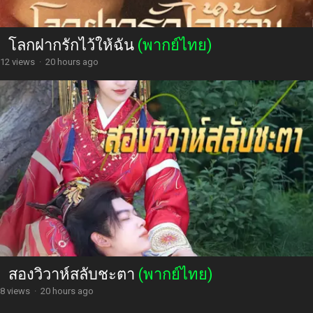
โลกฝากรักไว้ให้ฉัน
(พากย์ไทย)
12 views
·
20 hours ago
สองวิวาห์สลับชะตา
(พากย์ไทย)
8 views
·
20 hours ago