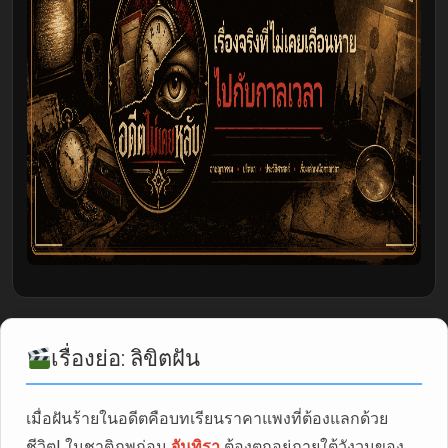
เรื่องย่อ: ลิขิตฝัน
เมื่อฝันร้ายในอดีตคือบทเรียนราคาแพงที่ต้องแลกด้วย
ชีวิต! ในชาติภพก่อน
จันทิรา
ต้องตกอยู่ภายใต้วังวนของ