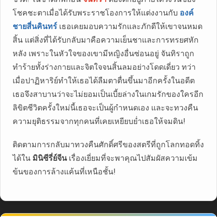
โชคชะตาเมื่อได้รับพระราชโองการให้แต่งงานกับ
องค์
ชายสี่นคินทร์
เธอเคยมอบความรักและภักดีให้เขาจนหมด
สิ้น แต่สิ่งที่ได้รับกลับมาคือความเย็นชาและการทรยศหัก
หลัง เพราะในหัวใจของเขามีหญิงอื่นซ่อนอยู่ จันทิราถูก
ทำร้ายทั้งร่างกายและจิตใจจนสิ้นลมอย่างโดดเดี่ยว ทว่า
เมื่อปาฏิหาริย์ทำให้เธอได้ลืมตาตื่นขึ้นมาอีกครั้งในอดีต
เธอจึงสาบานว่าจะไม่ยอมเป็นเบี้ยล่างในเกมรักของใครอีก
ลิขิตชีวิตครั้งใหม่นี้เธอจะเป็นผู้กำหนดเอง และจะทวงคืน
ความยุติธรรมจากทุกคนที่เคยเหยียบย่ำเธอให้จมดิน!
ติดตามการกลับมาทวงคืนศักดิ์ศรีของสตรีที่ถูกโลกทอดทิ้ง
ได้ใน
มินิซีรี่ย์จีน
เรื่องเยี่ยมที่จะพาคุณไปสัมผัสความเข้ม
ข้นของการล้างแค้นที่เหนือชั้น!