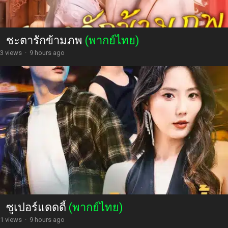
ชะตารักข้ามภพ
(พากย์ไทย)
3 views
·
9 hours ago
ซูเปอร์แดดดี้
(พากย์ไทย)
1 views
·
9 hours ago