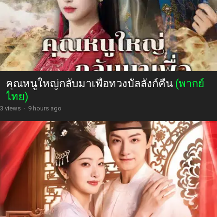
คุณหนูใหญ่กลับมาเพื่อทวงบัลลังก์คืน
(พากย์
ไทย)
3 views
·
9 hours ago