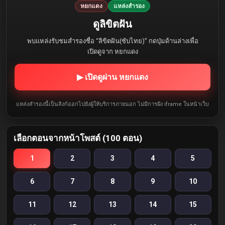
หยกแดง
แหล่งสำรอง
ดูลิขิตฝัน
พบแหล่งรับชมสำรองชื่อ “ลิขิตฝัน(ซับไทย)” กดปุ่มด้านล่างเพื่อ
เปิดดูจาก หยกแดง
▶ เปิดดูผ่าน หยกแดง
แหล่งสำรองนี้เป็นลิงก์ออกไปยังผู้ให้บริการภายนอก ไม่มีการฝัง iframe ในหน้าเว็บ
เลือกตอนจากหน้าโพสต์ (100 ตอน)
1
2
3
4
5
6
7
8
9
10
11
12
13
14
15