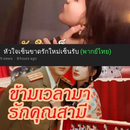
หัวใจเซ็นขาดรักใหม่เซ็นรับ
(พากย์ไทย)
9 views
·
8 hours ago