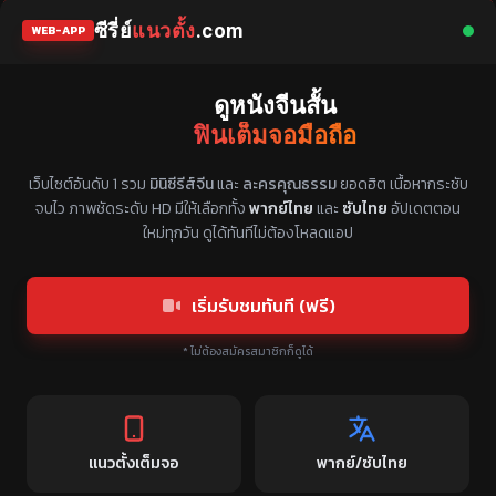
ซีรี่ย์
แนวตั้ง
.com
WEB-APP
ดูหนังจีนสั้น
ฟินเต็มจอมือถือ
แหล่งรวมซีรี่ย์จีนแนวตั้ง พากย์ไทย ซับไทย
เว็บไซต์อันดับ 1 รวม
มินิซีรีส์จีน
และ
ละครคุณธรรม
ยอดฮิต เนื้อหากระชับ
จบไว ภาพชัดระดับ HD มีให้เลือกทั้ง
พากย์ไทย
และ
ซับไทย
อัปเดตตอน
ใหม่ทุกวัน ดูได้ทันทีไม่ต้องโหลดแอป
เริ่มรับชมทันที (ฟรี)
* ไม่ต้องสมัครสมาชิกก็ดูได้
แนวตั้งเต็มจอ
พากย์/ซับไทย