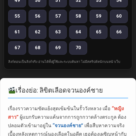
49
50
51
52
53
54
55
56
57
58
59
60
61
62
63
64
65
66
67
68
69
70
ลิงก์ตอนเป็นลิงก์จริง อ่านได้ทั้งผู้ใช้และระบบค้นหา ไม่มีสคริปต์หนักบนหน้าเว็บ
เรื่องย่อ: ลิขิตเลือดจวนองค์ชาย
เรื่องราวความขัดแย้งสุดเข้มข้นในรั้ววังหลวง เมื่อ
“หญิง
สาว”
ผู้แบกรับความแค้นจากการถูกกวาดล้างตระกูล ต้อง
ปลอมตัวเข้ามาอยู่ใน
“จวนองค์ชาย”
เพื่อสืบหาความจริง
เบื้องหลังเหตุการณ์นองเลือดในอดีต เธอต้องเผชิญหน้ากับ