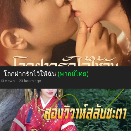
โลกฝากรักไว้ให้ฉัน
(พากย์ไทย)
13 views
·
23 hours ago