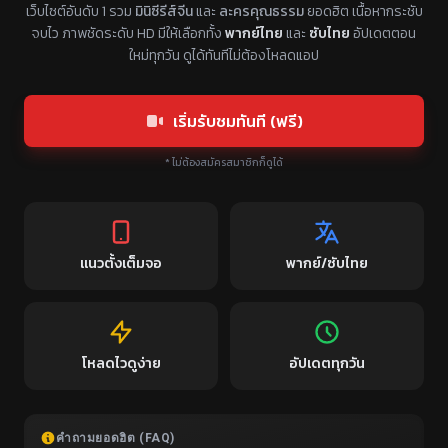
เว็บไซต์อันดับ 1 รวม
มินิซีรีส์จีน
และ
ละครคุณธรรม
ยอดฮิต เนื้อหากระชับ
จบไว ภาพชัดระดับ HD มีให้เลือกทั้ง
พากย์ไทย
และ
ซับไทย
อัปเดตตอน
ใหม่ทุกวัน ดูได้ทันทีไม่ต้องโหลดแอป
เริ่มรับชมทันที (ฟรี)
* ไม่ต้องสมัครสมาชิกก็ดูได้
แนวตั้งเต็มจอ
พากย์/ซับไทย
โหลดไวดูง่าย
อัปเดตทุกวัน
คำถามยอดฮิต (FAQ)