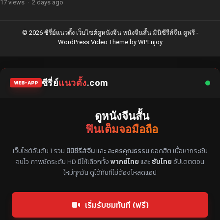
17 views
·
2 days ago
© 2026 ซีรี่ย์แนวตั้ง เว็บไซต์ดูหนังจีน หนังจีนสั้น มินิซีรีส์จีน ดูฟรี -
WordPress Video Theme
by
WPEnjoy
ซีรี่ย์
แนวตั้ง
.com
WEB-APP
ดูหนังจีนสั้น
ฟินเต็มจอมือถือ
แหล่งรวมซีรี่ย์จีนแนวตั้ง พากย์ไทย ซับไทย
เว็บไซต์อันดับ 1 รวม
มินิซีรีส์จีน
และ
ละครคุณธรรม
ยอดฮิต เนื้อหากระชับ
จบไว ภาพชัดระดับ HD มีให้เลือกทั้ง
พากย์ไทย
และ
ซับไทย
อัปเดตตอน
ใหม่ทุกวัน ดูได้ทันทีไม่ต้องโหลดแอป
เริ่มรับชมทันที (ฟรี)