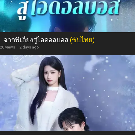
จากพี่เลี้ยงสู่ไอดอลบอส
(ซับไทย)
20 views
·
2 days ago