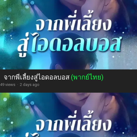
จากพี่เลี้ยงสู่ไอดอลบอส
(พากย์ไทย)
49 views
·
2 days ago