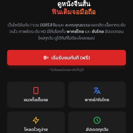
ดูหนังจีนสั้น
ฟินเต็มจอมือถือ
แหล่งรวมซีรี่ย์จีนแนวตั้ง พากย์ไทย ซับไทย
เว็บไซต์อันดับ 1 รวม
มินิซีรีส์จีน
และ
ละครคุณธรรม
ยอดฮิต เนื้อหากระชับ
จบไว ภาพชัดระดับ HD มีให้เลือกทั้ง
พากย์ไทย
และ
ซับไทย
อัปเดตตอน
ใหม่ทุกวัน ดูได้ทันทีไม่ต้องโหลดแอป
เริ่มรับชมทันที (ฟรี)
* ไม่ต้องสมัครสมาชิกก็ดูได้
แนวตั้งเต็มจอ
พากย์/ซับไทย
โหลดไวดูง่าย
อัปเดตทุกวัน