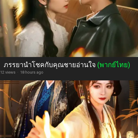
ภรรยานำโชคกับคุณชายอ่านใจ
(พากย์ไทย)
12 views
·
18 hours ago