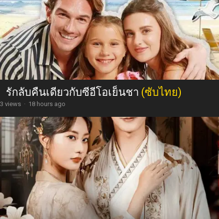
รักลับคืนเดียวกับซีอีโอเย็นชา
(ซับไทย)
3 views
·
18 hours ago