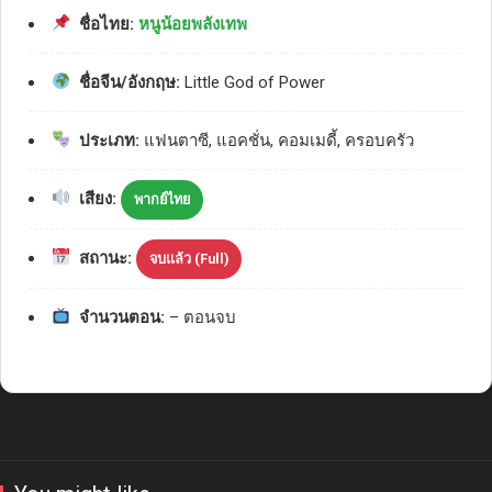
ชื่อไทย:
หนูน้อยพลังเทพ
ชื่อจีน/อังกฤษ:
Little God of Power
ประเภท:
แฟนตาซี, แอคชั่น, คอมเมดี้, ครอบครัว
เสียง:
พากย์ไทย
สถานะ:
จบแล้ว (Full)
จำนวนตอน:
– ตอนจบ