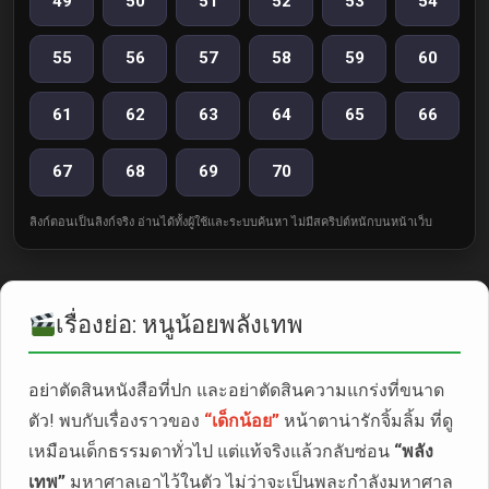
49
50
51
52
53
54
55
56
57
58
59
60
61
62
63
64
65
66
67
68
69
70
ลิงก์ตอนเป็นลิงก์จริง อ่านได้ทั้งผู้ใช้และระบบค้นหา ไม่มีสคริปต์หนักบนหน้าเว็บ
เรื่องย่อ: หนูน้อยพลังเทพ
อย่าตัดสินหนังสือที่ปก และอย่าตัดสินความแกร่งที่ขนาด
ตัว! พบกับเรื่องราวของ
“เด็กน้อย”
หน้าตาน่ารักจิ้มลิ้ม ที่ดู
เหมือนเด็กธรรมดาทั่วไป แต่แท้จริงแล้วกลับซ่อน
“พลัง
เทพ”
มหาศาลเอาไว้ในตัว ไม่ว่าจะเป็นพละกำลังมหาศาล