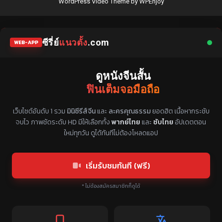
WordPress Video Theme
by
WPEnjoy
ซีรี่ย์
แนวตั้ง
.com
WEB-APP
ดูหนังจีนสั้น
ฟินเต็มจอมือถือ
แหล่งรวมซีรี่ย์จีนแนวตั้ง พากย์ไทย ซับไทย
เว็บไซต์อันดับ 1 รวม
มินิซีรีส์จีน
และ
ละครคุณธรรม
ยอดฮิต เนื้อหากระชับ
จบไว ภาพชัดระดับ HD มีให้เลือกทั้ง
พากย์ไทย
และ
ซับไทย
อัปเดตตอน
ใหม่ทุกวัน ดูได้ทันทีไม่ต้องโหลดแอป
เริ่มรับชมทันที (ฟรี)
* ไม่ต้องสมัครสมาชิกก็ดูได้