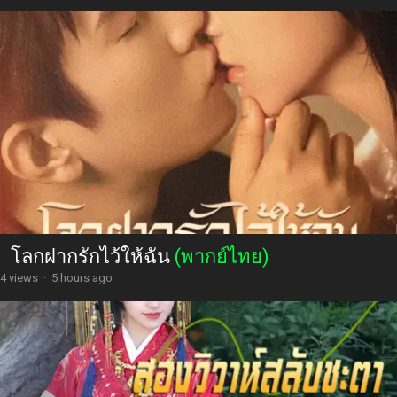
โลกฝากรักไว้ให้ฉัน
(พากย์ไทย)
4 views
·
5 hours ago