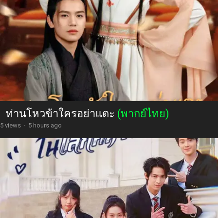
ท่านโหวข้าใครอย่าแตะ
(พากย์ไทย)
5 views
·
5 hours ago