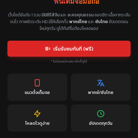
ฟินเต็มจอมือถือ
แหล่งรวมซีรี่ย์จีนแนวตั้ง พากย์ไทย ซับไทย
เว็บไซต์อันดับ 1 รวม
มินิซีรีส์จีน
และ
ละครคุณธรรม
ยอดฮิต เนื้อหากระชับ
จบไว ภาพชัดระดับ HD มีให้เลือกทั้ง
พากย์ไทย
และ
ซับไทย
อัปเดตตอน
ใหม่ทุกวัน ดูได้ทันทีไม่ต้องโหลดแอป
เริ่มรับชมทันที (ฟรี)
* ไม่ต้องสมัครสมาชิกก็ดูได้
แนวตั้งเต็มจอ
พากย์/ซับไทย
โหลดไวดูง่าย
อัปเดตทุกวัน