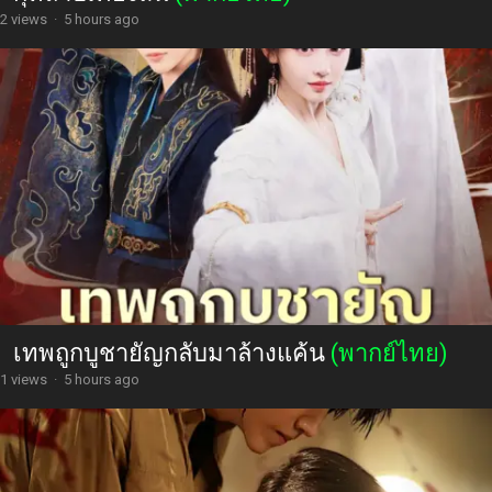
2 views
·
5 hours ago
เทพถูกบูชายัญกลับมาล้างแค้น
(พากย์ไทย)
1 views
·
5 hours ago