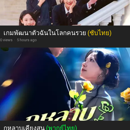
เกมพัฒนาตัวฉันในโลกคนรวย
(ซับไทย)
0 views
·
5 hours ago
กุหลาบเคียงสน
(พากย์ไทย)