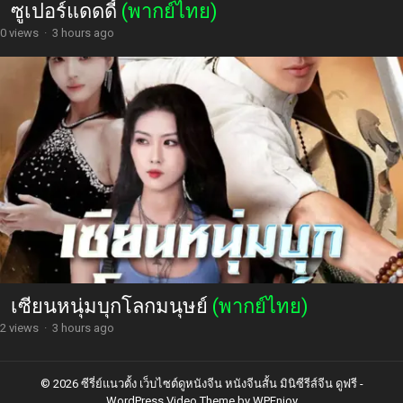
ซูเปอร์แดดดี้
(พากย์ไทย)
0 views
·
3 hours ago
เซียนหนุ่มบุกโลกมนุษย์
(พากย์ไทย)
2 views
·
3 hours ago
© 2026 ซีรี่ย์แนวตั้ง เว็บไซต์ดูหนังจีน หนังจีนสั้น มินิซีรีส์จีน ดูฟรี -
WordPress Video Theme
by
WPEnjoy