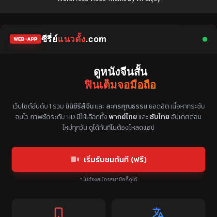
ซีรี่ย์
แนวตั้ง
.com
WEB-APP
ดูหนังจีนสั้น
ฟินเต็มจอมือถือ
แหล่งรวมซีรี่ย์จีนแนวตั้ง พากย์ไทย ซับไทย
เว็บไซต์อันดับ 1 รวม
มินิซีรีส์จีน
และ
ละครคุณธรรม
ยอดฮิต เนื้อหากระชับ
จบไว ภาพชัดระดับ HD มีให้เลือกทั้ง
พากย์ไทย
และ
ซับไทย
อัปเดตตอน
ใหม่ทุกวัน ดูได้ทันทีไม่ต้องโหลดแอป
เริ่มรับชมทันที (ฟรี)
* ไม่ต้องสมัครสมาชิกก็ดูได้