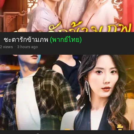
ชะตารักข้ามภพ
(พากย์ไทย)
2 views
·
3 hours ago