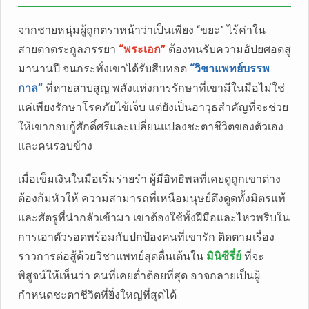
จากชายหนุ่มผู้ถูกตราหน้าว่าเป็นเพียง “ขยะ” ไร้ค่าใน
สายตาตระกูลภรรยา
“พระเอก”
ต้องทนรับความอัปยศอดสู
มานานปี จนกระทั่งเขาได้รับสืบทอด
“วิชาแพทย์บรรพ
กาล”
ที่หายสาบสูญ พลังแห่งการรักษาที่เขามีในมือไม่ใช่
แค่เพียงรักษาโรคภัยไข้เจ็บ แต่ยังเป็นอาวุธสำคัญที่จะช่วย
ให้เขากอบกู้ศักดิ์ศรีและเปลี่ยนแปลงชะตาชีวิตของตัวเอง
และคนรอบข้าง
เมื่อเข็มเงินในมือเริ่มร่ายรำ ผู้มีอิทธิพลที่เคยดูถูกเขาต่าง
ต้องก้มหัวให้ ความสามารถที่เหนือมนุษย์ดึงดูดทั้งมิตรแท้
และศัตรูที่น่ากลัวเข้ามา เขาต้องใช้ทั้งฝีมือและไหวพริบใน
การเอาตัวรอดพร้อมกับปกป้องคนที่เขารัก ติดตามเรื่อง
ราวการต่อสู้ด้วยวิชาแพทย์สุดตื่นเต้นใน
มินิซีรี่ย์
ที่จะ
พิสูจน์ให้เห็นว่า คนที่เคยต่ำต้อยที่สุด อาจกลายเป็นผู้
กำหนดชะตาชีวิตที่ยิ่งใหญ่ที่สุดได้