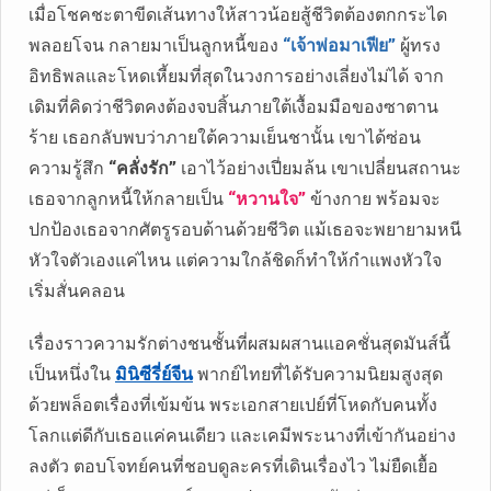
เมื่อโชคชะตาขีดเส้นทางให้สาวน้อยสู้ชีวิตต้องตกกระได
พลอยโจน กลายมาเป็นลูกหนี้ของ
“เจ้าพ่อมาเฟีย”
ผู้ทรง
อิทธิพลและโหดเหี้ยมที่สุดในวงการอย่างเลี่ยงไม่ได้ จาก
เดิมที่คิดว่าชีวิตคงต้องจบสิ้นภายใต้เงื้อมมือของซาตาน
ร้าย เธอกลับพบว่าภายใต้ความเย็นชานั้น เขาได้ซ่อน
ความรู้สึก
“คลั่งรัก”
เอาไว้อย่างเปี่ยมล้น เขาเปลี่ยนสถานะ
เธอจากลูกหนี้ให้กลายเป็น
“หวานใจ”
ข้างกาย พร้อมจะ
ปกป้องเธอจากศัตรูรอบด้านด้วยชีวิต แม้เธอจะพยายามหนี
หัวใจตัวเองแค่ไหน แต่ความใกล้ชิดก็ทำให้กำแพงหัวใจ
เริ่มสั่นคลอน
เรื่องราวความรักต่างชนชั้นที่ผสมผสานแอคชั่นสุดมันส์นี้
เป็นหนึ่งใน
มินิซีรี่ย์จีน
พากย์ไทยที่ได้รับความนิยมสูงสุด
ด้วยพล็อตเรื่องที่เข้มข้น พระเอกสายเปย์ที่โหดกับคนทั้ง
โลกแต่ดีกับเธอแค่คนเดียว และเคมีพระนางที่เข้ากันอย่าง
ลงตัว ตอบโจทย์คนที่ชอบดูละครที่เดินเรื่องไว ไม่ยืดเยื้อ