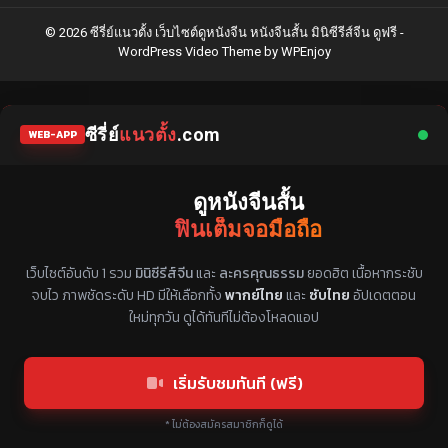
© 2026 ซีรี่ย์แนวตั้ง เว็บไซต์ดูหนังจีน หนังจีนสั้น มินิซีรีส์จีน ดูฟรี -
WordPress Video Theme
by
WPEnjoy
ซีรี่ย์
แนวตั้ง
.com
WEB-APP
ดูหนังจีนสั้น
ฟินเต็มจอมือถือ
แหล่งรวมซีรี่ย์จีนแนวตั้ง พากย์ไทย ซับไทย
เว็บไซต์อันดับ 1 รวม
มินิซีรีส์จีน
และ
ละครคุณธรรม
ยอดฮิต เนื้อหากระชับ
จบไว ภาพชัดระดับ HD มีให้เลือกทั้ง
พากย์ไทย
และ
ซับไทย
อัปเดตตอน
ใหม่ทุกวัน ดูได้ทันทีไม่ต้องโหลดแอป
เริ่มรับชมทันที (ฟรี)
* ไม่ต้องสมัครสมาชิกก็ดูได้