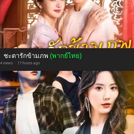
ชะตารักข้ามภพ
(พากย์ไทย)
4 views
·
17 hours ago