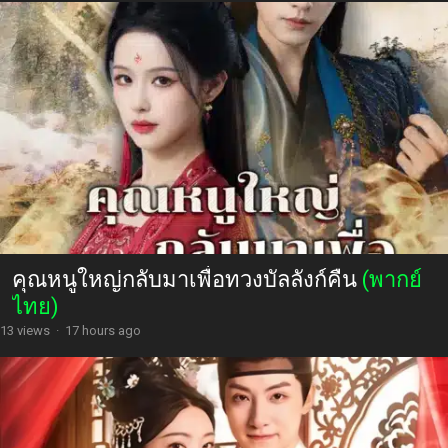
คุณหนูใหญ่กลับมาเพื่อทวงบัลลังก์คืน
(พากย์
ไทย)
13 views
·
17 hours ago