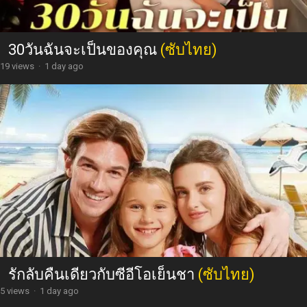
30วันฉันจะเป็นของคุณ
(ซับไทย)
19 views
·
1 day ago
รักลับคืนเดียวกับซีอีโอเย็นชา
(ซับไทย)
5 views
·
1 day ago