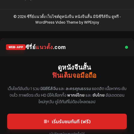
© 2026 ซีรี่ย์แนวตั้ง เว็บไซต์ดูหนังจีน หนังจีนสั้น มินิซีรีส์จีน ดูฟรี -
WordPress Video Theme
by
WPEnjoy
ซีรี่ย์
แนวตั้ง
.com
WEB-APP
ดูหนังจีนสั้น
ฟินเต็มจอมือถือ
แหล่งรวมซีรี่ย์จีนแนวตั้ง พากย์ไทย ซับไทย
เว็บไซต์อันดับ 1 รวม
มินิซีรีส์จีน
และ
ละครคุณธรรม
ยอดฮิต เนื้อหากระชับ
จบไว ภาพชัดระดับ HD มีให้เลือกทั้ง
พากย์ไทย
และ
ซับไทย
อัปเดตตอน
ใหม่ทุกวัน ดูได้ทันทีไม่ต้องโหลดแอป
เริ่มรับชมทันที (ฟรี)
* ไม่ต้องสมัครสมาชิกก็ดูได้