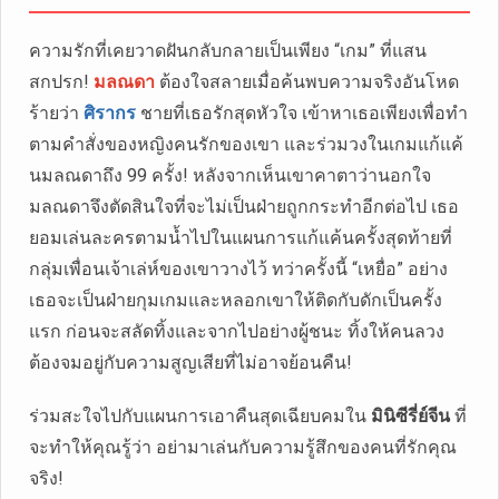
ความรักที่เคยวาดฝันกลับกลายเป็นเพียง “เกม” ที่แสน
สกปรก!
มลณดา
ต้องใจสลายเมื่อค้นพบความจริงอันโหด
ร้ายว่า
ศิรากร
ชายที่เธอรักสุดหัวใจ เข้าหาเธอเพียงเพื่อทำ
ตามคำสั่งของหญิงคนรักของเขา และร่วมวงในเกมแก้แค้
นมลณดาถึง 99 ครั้ง! หลังจากเห็นเขาคาตาว่านอกใจ
มลณดาจึงตัดสินใจที่จะไม่เป็นฝ่ายถูกกระทำอีกต่อไป เธอ
ยอมเล่นละครตามน้ำไปในแผนการแก้แค้นครั้งสุดท้ายที่
กลุ่มเพื่อนเจ้าเล่ห์ของเขาวางไว้ ทว่าครั้งนี้ “เหยื่อ” อย่าง
เธอจะเป็นฝ่ายกุมเกมและหลอกเขาให้ติดกับดักเป็นครั้ง
แรก ก่อนจะสลัดทิ้งและจากไปอย่างผู้ชนะ ทิ้งให้คนลวง
ต้องจมอยู่กับความสูญเสียที่ไม่อาจย้อนคืน!
ร่วมสะใจไปกับแผนการเอาคืนสุดเฉียบคมใน
มินิซีรี่ย์จีน
ที่
จะทำให้คุณรู้ว่า อย่ามาเล่นกับความรู้สึกของคนที่รักคุณ
จริง!