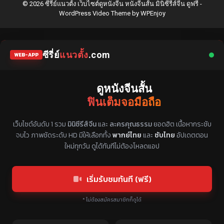
© 2026 ซีรี่ย์แนวตั้ง เว็บไซต์ดูหนังจีน หนังจีนสั้น มินิซีรีส์จีน ดูฟรี -
WordPress Video Theme
by
WPEnjoy
ซีรี่ย์
แนวตั้ง
.com
WEB-APP
ดูหนังจีนสั้น
ฟินเต็มจอมือถือ
แหล่งรวมซีรี่ย์จีนแนวตั้ง พากย์ไทย ซับไทย
เว็บไซต์อันดับ 1 รวม
มินิซีรีส์จีน
และ
ละครคุณธรรม
ยอดฮิต เนื้อหากระชับ
จบไว ภาพชัดระดับ HD มีให้เลือกทั้ง
พากย์ไทย
และ
ซับไทย
อัปเดตตอน
ใหม่ทุกวัน ดูได้ทันทีไม่ต้องโหลดแอป
เริ่มรับชมทันที (ฟรี)
* ไม่ต้องสมัครสมาชิกก็ดูได้