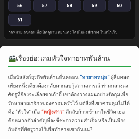
56
57
58
59
60
61
กดหมายเลขตอนเพื่อเปิดดูผ่าน หยกแดง โดยไม่ฝัง iframe ในหน้าเว็บ
เรื่องย่อ: เกมหัวใจทายาทพันล้าน
เมื่อบัลลังก์ธุรกิจพันล้านสั่นคลอน
“ทายาทหนุ่ม”
ผู้สืบทอด
เพียงหนึ่งเดียวต้องกลับมากอบกู้สถานการณ์ ท่ามกลางดง
ศัตรูที่จ้องจะเลื่อยขาเก้าอี้ เขาต้องวางแผนอย่างรัดกุมเพื่อ
รักษาอาณาจักรของครอบครัวไว้ แต่สิ่งที่เขาควบคุมไม่ได้
คือ “หัวใจ” เมื่อ
“หญิงสาว”
ลึกลับก้าวเข้ามาในชีวิต เธอ
คือหมากตัวสำคัญที่จะชี้ชะตาความสำเร็จ หรือเป็นเพียง
กับดักที่ศัตรูวางไว้เพื่อทำลายเขากันแน่?