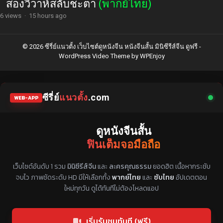
สองวิวาห์สลับชะตา
(พากย์ไทย)
6 views
·
15 hours ago
© 2026 ซีรี่ย์แนวตั้ง เว็บไซต์ดูหนังจีน หนังจีนสั้น มินิซีรีส์จีน ดูฟรี -
WordPress Video Theme
by
WPEnjoy
ซีรี่ย์
แนวตั้ง
.com
WEB-APP
ดูหนังจีนสั้น
ฟินเต็มจอมือถือ
แหล่งรวมซีรี่ย์จีนแนวตั้ง พากย์ไทย ซับไทย
เว็บไซต์อันดับ 1 รวม
มินิซีรีส์จีน
และ
ละครคุณธรรม
ยอดฮิต เนื้อหากระชับ
จบไว ภาพชัดระดับ HD มีให้เลือกทั้ง
พากย์ไทย
และ
ซับไทย
อัปเดตตอน
ใหม่ทุกวัน ดูได้ทันทีไม่ต้องโหลดแอป
เริ่มรับชมทันที (ฟรี)