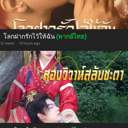
โลกฝากรักไว้ให้ฉัน
(พากย์ไทย)
12 views
·
15 hours ago