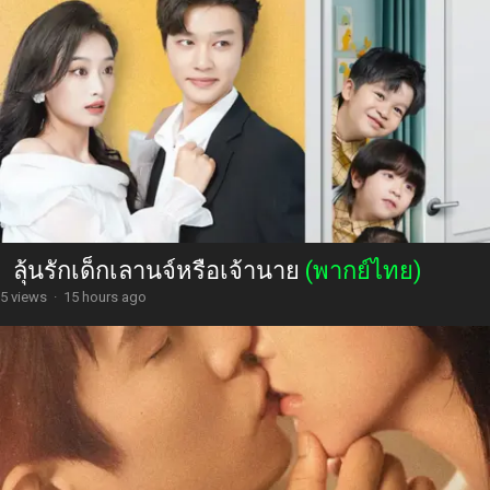
ลุ้นรักเด็กเลานจ์หรือเจ้านาย
(พากย์ไทย)
5 views
·
15 hours ago