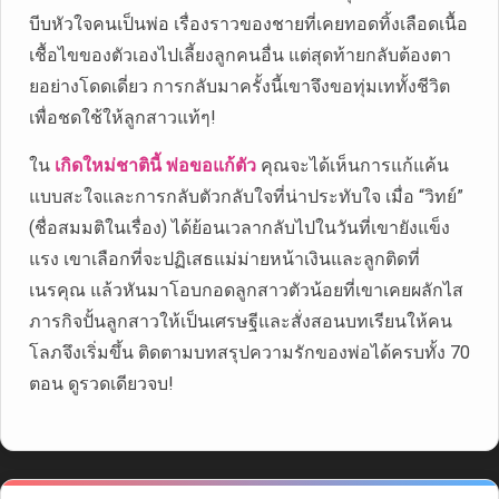
บีบหัวใจคนเป็นพ่อ เรื่องราวของชายที่เคยทอดทิ้งเลือดเนื้อ
เชื้อไขของตัวเองไปเลี้ยงลูกคนอื่น แต่สุดท้ายกลับต้องตา
ยอย่างโดดเดี่ยว การกลับมาครั้งนี้เขาจึงขอทุ่มเททั้งชีวิต
เพื่อชดใช้ให้ลูกสาวแท้ๆ!
ใน
เกิดใหม่ชาตินี้ พ่อขอแก้ตัว
คุณจะได้เห็นการแก้แค้น
แบบสะใจและการกลับตัวกลับใจที่น่าประทับใจ เมื่อ “วิทย์”
(ชื่อสมมติในเรื่อง) ได้ย้อนเวลากลับไปในวันที่เขายังแข็ง
แรง เขาเลือกที่จะปฏิเสธแม่ม่ายหน้าเงินและลูกติดที่
เนรคุณ แล้วหันมาโอบกอดลูกสาวตัวน้อยที่เขาเคยผลักไส
ภารกิจปั้นลูกสาวให้เป็นเศรษฐีและสั่งสอนบทเรียนให้คน
โลภจึงเริ่มขึ้น ติดตามบทสรุปความรักของพ่อได้ครบทั้ง 70
ตอน ดูรวดเดียวจบ!