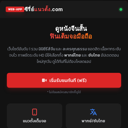
ซีรี่ย์
แนวตั้ง
.com
WEB-APP
ดูหนังจีนสั้น
ฟินเต็มจอมือถือ
แหล่งรวมซีรี่ย์จีนแนวตั้ง พากย์ไทย ซับไทย
เว็บไซต์อันดับ 1 รวม
มินิซีรีส์จีน
และ
ละครคุณธรรม
ยอดฮิต เนื้อหากระชับ
จบไว ภาพชัดระดับ HD มีให้เลือกทั้ง
พากย์ไทย
และ
ซับไทย
อัปเดตตอน
ใหม่ทุกวัน ดูได้ทันทีไม่ต้องโหลดแอป
เริ่มรับชมทันที (ฟรี)
* ไม่ต้องสมัครสมาชิกก็ดูได้
แนวตั้งเต็มจอ
พากย์/ซับไทย