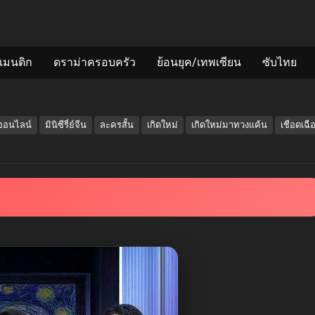
แมนติก
ดราม่าครอบครัว
ย้อนยุค/เทพเซียน
ซับไทย
ย์ออนไลน์
มินิซีรี่ย์จีน
ละครสั้น
เกิดใหม่
เกิดใหม่มาทวงแค้น
เชือดเฉื