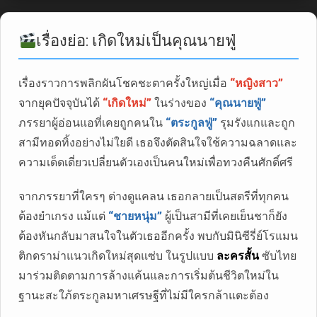
เรื่องย่อ: เกิดใหม่เป็นคุณนายฟู่
เรื่องราวการพลิกผันโชคชะตาครั้งใหญ่เมื่อ
“หญิงสาว”
จากยุคปัจจุบันได้
“เกิดใหม่”
ในร่างของ
“คุณนายฟู่”
ภรรยาผู้อ่อนแอที่เคยถูกคนใน
“ตระกูลฟู่”
รุมรังแกและถูก
สามีทอดทิ้งอย่างไม่ใยดี เธอจึงตัดสินใจใช้ความฉลาดและ
ความเด็ดเดี่ยวเปลี่ยนตัวเองเป็นคนใหม่เพื่อทวงคืนศักดิ์ศรี
จากภรรยาที่ใครๆ ต่างดูแคลน เธอกลายเป็นสตรีที่ทุกคน
ต้องยำเกรง แม้แต่
“ชายหนุ่ม”
ผู้เป็นสามีที่เคยเย็นชาก็ยัง
ต้องหันกลับมาสนใจในตัวเธออีกครั้ง พบกับมินิซีรี่ย์โรแมน
ติกดราม่าแนวเกิดใหม่สุดแซ่บ ในรูปแบบ
ละครสั้น
ซับไทย
มาร่วมติดตามการล้างแค้นและการเริ่มต้นชีวิตใหม่ใน
ฐานะสะใภ้ตระกูลมหาเศรษฐีที่ไม่มีใครกล้าแตะต้อง