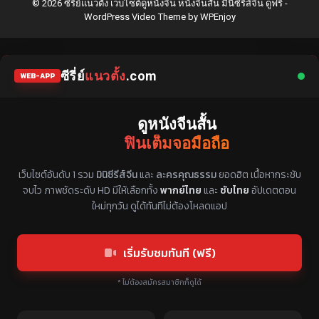
© 2026 ซีรี่ย์แนวตั้ง เว็บไซต์ดูหนังจีน หนังจีนสั้น มินิซีรีส์จีน ดูฟรี -
WordPress Video Theme
by
WPEnjoy
ซีรี่ย์
แนวตั้ง
.com
WEB-APP
ดูหนังจีนสั้น
ฟินเต็มจอมือถือ
แหล่งรวมซีรี่ย์จีนแนวตั้ง พากย์ไทย ซับไทย
เว็บไซต์อันดับ 1 รวม
มินิซีรีส์จีน
และ
ละครคุณธรรม
ยอดฮิต เนื้อหากระชับ
จบไว ภาพชัดระดับ HD มีให้เลือกทั้ง
พากย์ไทย
และ
ซับไทย
อัปเดตตอน
ใหม่ทุกวัน ดูได้ทันทีไม่ต้องโหลดแอป
เริ่มรับชมทันที (ฟรี)
* ไม่ต้องสมัครสมาชิกก็ดูได้