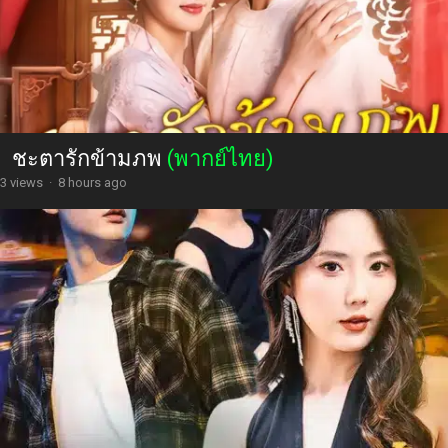
ชะตารักข้ามภพ
(พากย์ไทย)
3 views
·
8 hours ago