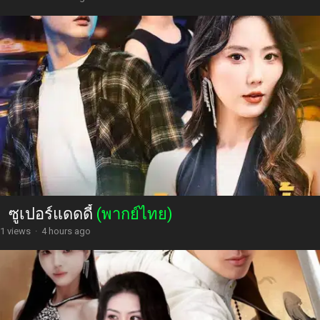
ซูเปอร์แดดดี้
(พากย์ไทย)
1 views
·
4 hours ago