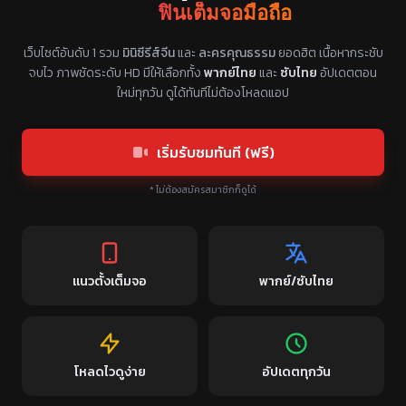
ฟินเต็มจอมือถือ
แหล่งรวมซีรี่ย์จีนแนวตั้ง พากย์ไทย ซับไทย
เว็บไซต์อันดับ 1 รวม
มินิซีรีส์จีน
และ
ละครคุณธรรม
ยอดฮิต เนื้อหากระชับ
จบไว ภาพชัดระดับ HD มีให้เลือกทั้ง
พากย์ไทย
และ
ซับไทย
อัปเดตตอน
ใหม่ทุกวัน ดูได้ทันทีไม่ต้องโหลดแอป
เริ่มรับชมทันที (ฟรี)
* ไม่ต้องสมัครสมาชิกก็ดูได้
แนวตั้งเต็มจอ
พากย์/ซับไทย
โหลดไวดูง่าย
อัปเดตทุกวัน