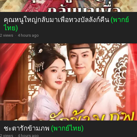
คุณหนูใหญ่กลับมาเพื่อทวงบัลลังก์คืน
(พากย์
ไทย)
2 views
·
4 hours ago
ชะตารักข้ามภพ
(พากย์ไทย)
2 views
·
4 hours ago