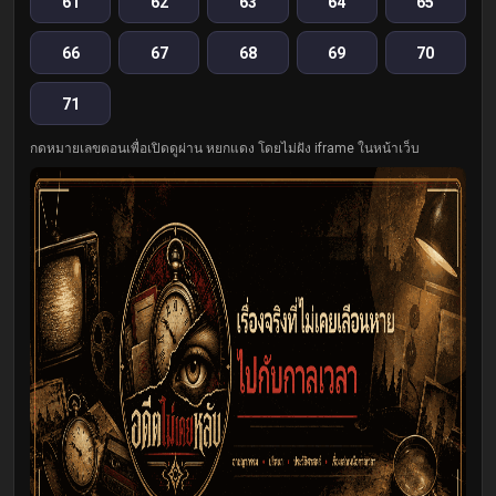
61
62
63
64
65
66
67
68
69
70
71
กดหมายเลขตอนเพื่อเปิดดูผ่าน หยกแดง โดยไม่ฝัง iframe ในหน้าเว็บ