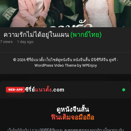
ความรักไม่ได้อยู่ในแผน
(พากย์ไทย)
7 views
·
1 day ago
© 2026 ซีรี่ย์แนวตั้ง เว็บไซต์ดูหนังจีน หนังจีนสั้น มินิซีรีส์จีน ดูฟรี -
WordPress Video Theme
by
WPEnjoy
ซีรี่ย์
แนวตั้ง
.com
WEB-APP
ดูหนังจีนสั้น
ฟินเต็มจอมือถือ
แหล่งรวมซีรี่ย์จีนแนวตั้ง พากย์ไทย ซับไทย
เว็บไซต์อันดับ 1 รวม
มินิซีรีส์จีน
และ
ละครคุณธรรม
ยอดฮิต เนื้อหากระชับ