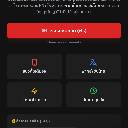
จบไว ภาพชัดระดับ HD มีให้เลือกทั้ง
พากย์ไทย
และ
ซับไทย
อัปเดตตอน
ใหม่ทุกวัน ดูได้ทันทีไม่ต้องโหลดแอป
เริ่มรับชมทันที (ฟรี)
* ไม่ต้องสมัครสมาชิกก็ดูได้
แนวตั้งเต็มจอ
พากย์/ซับไทย
โหลดไวดูง่าย
อัปเดตทุกวัน
คำถามยอดฮิต (FAQ)