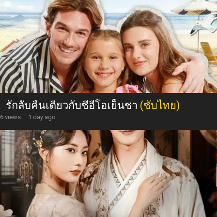
รักลับคืนเดียวกับซีอีโอเย็นชา
(ซับไทย)
6 views
·
1 day ago