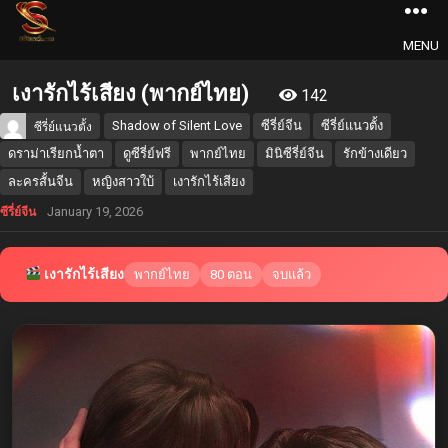
MENU
เงารักไร้เสียง (พากย์ไทย)
142
Shadow of Silent Love
ซีรี่ย์จีน
ซีรี่ย์แนวตั้ง
ซีรี่ย์แนวตั้ง
ดราม่าเรียกน้ำตา
ดูซีรี่ย์ฟรี
พากย์ไทย
มินิซีรี่ย์จีน
รักข้างเดียว
ละครสั้นจีน
หญิงสาวใบ้
เงารักไร้เสียง
January 19, 2026
ซีรี่ย์จีน
เงารักไร้เสียง
พากย์ไทย
80 ตอน
จบแล้ว