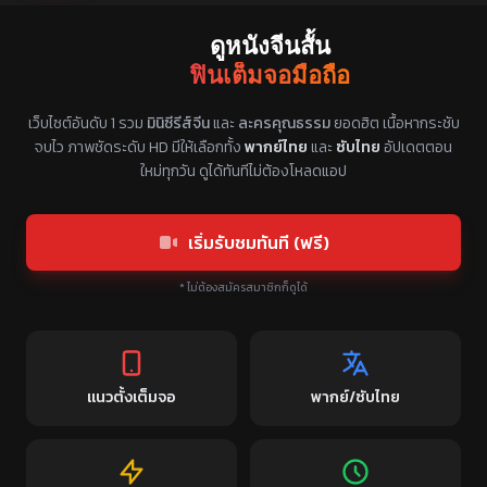
ดูหนังจีนสั้น
ฟินเต็มจอมือถือ
แหล่งรวมซีรี่ย์จีนแนวตั้ง พากย์ไทย ซับไทย
เว็บไซต์อันดับ 1 รวม
มินิซีรีส์จีน
และ
ละครคุณธรรม
ยอดฮิต เนื้อหากระชับ
จบไว ภาพชัดระดับ HD มีให้เลือกทั้ง
พากย์ไทย
และ
ซับไทย
อัปเดตตอน
ใหม่ทุกวัน ดูได้ทันทีไม่ต้องโหลดแอป
เริ่มรับชมทันที (ฟรี)
* ไม่ต้องสมัครสมาชิกก็ดูได้
แนวตั้งเต็มจอ
พากย์/ซับไทย