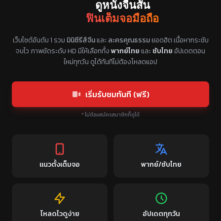
ดูหนังจีนสั้น
ฟินเต็มจอมือถือ
แหล่งรวมซีรี่ย์จีนแนวตั้ง พากย์ไทย ซับไทย
เว็บไซต์อันดับ 1 รวม
มินิซีรีส์จีน
และ
ละครคุณธรรม
ยอดฮิต เนื้อหากระชับ
จบไว ภาพชัดระดับ HD มีให้เลือกทั้ง
พากย์ไทย
และ
ซับไทย
อัปเดตตอน
ใหม่ทุกวัน ดูได้ทันทีไม่ต้องโหลดแอป
เริ่มรับชมทันที (ฟรี)
* ไม่ต้องสมัครสมาชิกก็ดูได้
แนวตั้งเต็มจอ
พากย์/ซับไทย
โหลดไวดูง่าย
อัปเดตทุกวัน