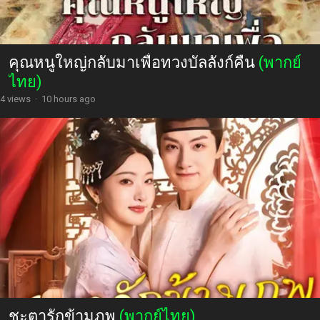
คุณหนูใหญ่กลับมาเพื่อทวงบัลลังก์คืน
(พากย์
ไทย)
4 views
·
10 hours ago
ชะตารักข้ามภพ
(พากย์ไทย)