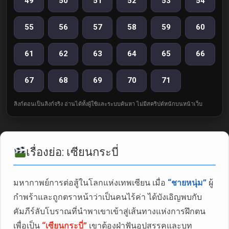
49
50
51
52
53
54
55
56
57
58
59
60
61
62
63
64
65
66
67
68
69
70
71
ลิงก์ตอนเป็นลิงก์จริง อ่านได้ทั้งผู้ใช้และระบบค้นหา ไม่มีสคริปต์หนักบนหน้าเว็บ
เรื่องย่อ: เซียนกระบี่
มหากาพย์การต่อสู้ในโลกแห่งเทพเซียน เมื่อ
“ชายหนุ่ม”
ผู้
กำพร้าและถูกตราหน้าว่าเป็นคนไร้ค่า ได้บังเอิญพบกับ
คัมภีร์ลับโบราณที่นำพาเขาเข้าสู่เส้นทางแห่งการฝึกตน
เพื่อเป็น
“เซียนกระบี่”
เขาต้องฝ่าฟันอุปสรรคและบท