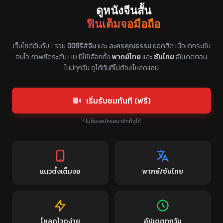
ดูหนังจีนสั้น
ฟินเต็มจอมือถือ
แหล่งรวมซีรี่ย์จีนแนวตั้ง พากย์ไทย ซับไทย
เว็บไซต์อันดับ 1 รวม
มินิซีรีส์จีน
และ
ละครคุณธรรม
ยอดฮิต เนื้อหากระชับ
จบไว ภาพชัดระดับ HD มีให้เลือกทั้ง
พากย์ไทย
และ
ซับไทย
อัปเดตตอน
ใหม่ทุกวัน ดูได้ทันทีไม่ต้องโหลดแอป
เริ่มรับชมทันที (ฟรี)
* ไม่ต้องสมัครสมาชิกก็ดูได้
แนวตั้งเต็มจอ
พากย์/ซับไทย
โหลดไวดูง่าย
อัปเดตทุกวัน