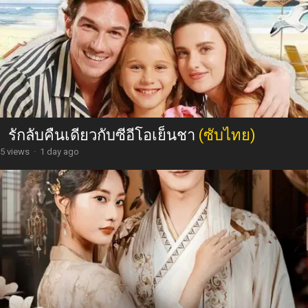
รักลับคืนเดียวกับซีอีโอเย็นชา
(ซับไทย)
5 views
·
1 day ago