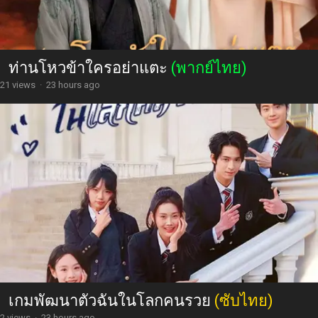
ท่านโหวข้าใครอย่าแตะ
(พากย์ไทย)
21 views
·
23 hours ago
เกมพัฒนาตัวฉันในโลกคนรวย
(ซับไทย)
2 views
·
23 hours ago