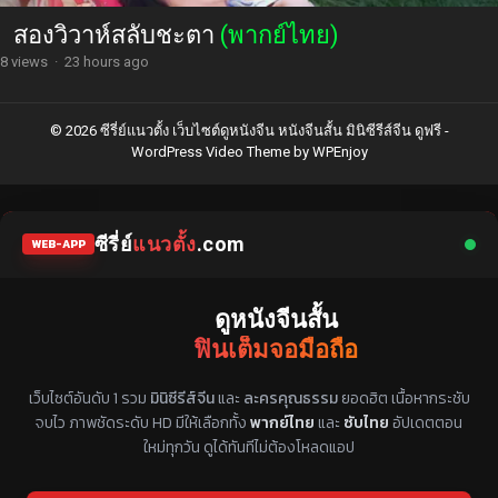
สองวิวาห์สลับชะตา
(พากย์ไทย)
8 views
·
23 hours ago
© 2026 ซีรี่ย์แนวตั้ง เว็บไซต์ดูหนังจีน หนังจีนสั้น มินิซีรีส์จีน ดูฟรี -
WordPress Video Theme
by
WPEnjoy
ซีรี่ย์
แนวตั้ง
.com
WEB-APP
ดูหนังจีนสั้น
ฟินเต็มจอมือถือ
แหล่งรวมซีรี่ย์จีนแนวตั้ง พากย์ไทย ซับไทย
เว็บไซต์อันดับ 1 รวม
มินิซีรีส์จีน
และ
ละครคุณธรรม
ยอดฮิต เนื้อหากระชับ
จบไว ภาพชัดระดับ HD มีให้เลือกทั้ง
พากย์ไทย
และ
ซับไทย
อัปเดตตอน
ใหม่ทุกวัน ดูได้ทันทีไม่ต้องโหลดแอป