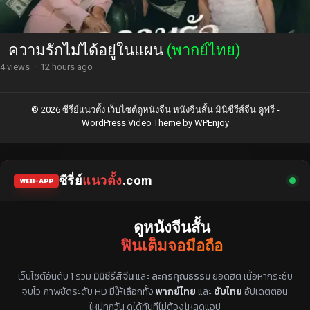
ความรักไม่ได้อยู่ในแผน
(พากย์ไทย)
4 views
·
12 hours ago
© 2026 ซีรี่ย์แนวตั้ง เว็บไซต์ดูหนังจีน หนังจีนสั้น มินิซีรีส์จีน ดูฟรี -
WordPress Video Theme
by
WPEnjoy
ซีรี่ย์
แนวตั้ง
.com
WEB-APP
ดูหนังจีนสั้น
ฟินเต็มจอมือถือ
แหล่งรวมซีรี่ย์จีนแนวตั้ง พากย์ไทย ซับไทย
เว็บไซต์อันดับ 1 รวม
มินิซีรีส์จีน
และ
ละครคุณธรรม
ยอดฮิต เนื้อหากระชับ
จบไว ภาพชัดระดับ HD มีให้เลือกทั้ง
พากย์ไทย
และ
ซับไทย
อัปเดตตอน
ใหม่ทุกวัน ดูได้ทันทีไม่ต้องโหลดแอป