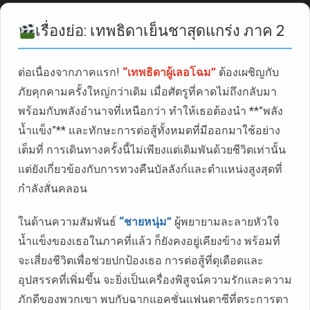
เรื่องย่อ: เทพธิดาเย็นชาสุดแกร่ง ภาค 2
ต่อเนื่องจากภาคแรก!
“เทพธิดาผู้เลอโฉม”
ต้องเผชิญกับ
ภัยคุกคามครั้งใหญ่กว่าเดิม เมื่อศัตรูที่คาดไม่ถึงกลับมา
พร้อมกับพลังอำนาจที่เหนือกว่า ทำให้เธอต้องนำ **”พลัง
น้ำแข็ง”** และทักษะการต่อสู้ทั้งหมดที่มีออกมาใช้อย่าง
เต็มที่ การเดินทางครั้งนี้ไม่เพียงแต่เดิมพันด้วยชีวิตเท่านั้น
แต่ยังเกี่ยวข้องกับการทวงคืนบัลลังก์และตำแหน่งสูงสุดที่
กำลังสั่นคลอน
ในด้านความสัมพันธ์
“ชายหนุ่ม”
ผู้พยายามละลายหัวใจ
น้ำแข็งของเธอในภาคที่แล้ว ก็ยังคงอยู่เคียงข้าง พร้อมที่
จะเสี่ยงชีวิตเพื่อช่วยปกป้องเธอ การต่อสู้ที่ดุเดือดและ
อุปสรรคที่เพิ่มขึ้น จะยิ่งเป็นเครื่องพิสูจน์ความรักและความ
ภักดีของพวกเขา พบกับฉากแอคชั่นแฟนตาซีที่ตระการตา