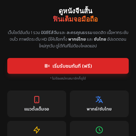
ดูหนังจีนสั้น
ฟินเต็มจอมือถือ
แหล่งรวมซีรี่ย์จีนแนวตั้ง พากย์ไทย ซับไทย
เว็บไซต์อันดับ 1 รวม
มินิซีรีส์จีน
และ
ละครคุณธรรม
ยอดฮิต เนื้อหากระชับ
จบไว ภาพชัดระดับ HD มีให้เลือกทั้ง
พากย์ไทย
และ
ซับไทย
อัปเดตตอน
ใหม่ทุกวัน ดูได้ทันทีไม่ต้องโหลดแอป
เริ่มรับชมทันที (ฟรี)
* ไม่ต้องสมัครสมาชิกก็ดูได้
แนวตั้งเต็มจอ
พากย์/ซับไทย