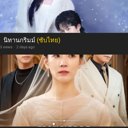
นิทานกริมม์
(ซับไทย)
3 views
·
2 days ago