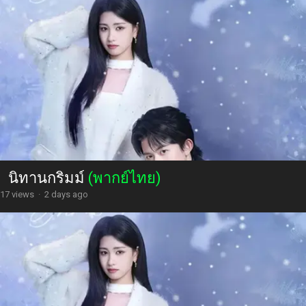
นิทานกริมม์
(พากย์ไทย)
17 views
·
2 days ago