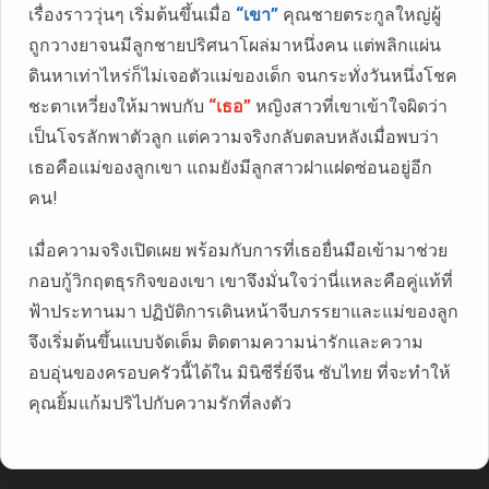
เรื่องราววุ่นๆ เริ่มต้นขึ้นเมื่อ
“เขา”
คุณชายตระกูลใหญ่ผู้
ถูกวางยาจนมีลูกชายปริศนาโผล่มาหนึ่งคน แต่พลิกแผ่น
ดินหาเท่าไหร่ก็ไม่เจอตัวแม่ของเด็ก จนกระทั่งวันหนึ่งโชค
ชะตาเหวี่ยงให้มาพบกับ
“เธอ”
หญิงสาวที่เขาเข้าใจผิดว่า
เป็นโจรลักพาตัวลูก แต่ความจริงกลับตลบหลังเมื่อพบว่า
เธอคือแม่ของลูกเขา แถมยังมีลูกสาวฝาแฝดซ่อนอยู่อีก
คน!
เมื่อความจริงเปิดเผย พร้อมกับการที่เธอยื่นมือเข้ามาช่วย
กอบกู้วิกฤตธุรกิจของเขา เขาจึงมั่นใจว่านี่แหละคือคู่แท้ที่
ฟ้าประทานมา ปฏิบัติการเดินหน้าจีบภรรยาและแม่ของลูก
จึงเริ่มต้นขึ้นแบบจัดเต็ม ติดตามความน่ารักและความ
อบอุ่นของครอบครัวนี้ได้ใน มินิซีรี่ย์จีน ซับไทย ที่จะทำให้
คุณยิ้มแก้มปริไปกับความรักที่ลงตัว