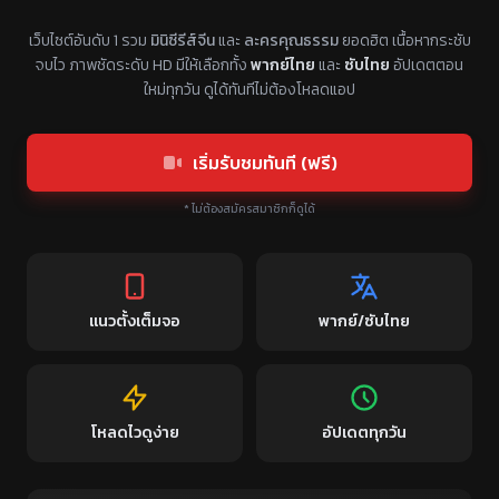
แหล่งรวมซีรี่ย์จีนแนวตั้ง พากย์ไทย ซับไทย
เว็บไซต์อันดับ 1 รวม
มินิซีรีส์จีน
และ
ละครคุณธรรม
ยอดฮิต เนื้อหากระชับ
จบไว ภาพชัดระดับ HD มีให้เลือกทั้ง
พากย์ไทย
และ
ซับไทย
อัปเดตตอน
ใหม่ทุกวัน ดูได้ทันทีไม่ต้องโหลดแอป
เริ่มรับชมทันที (ฟรี)
* ไม่ต้องสมัครสมาชิกก็ดูได้
แนวตั้งเต็มจอ
พากย์/ซับไทย
โหลดไวดูง่าย
อัปเดตทุกวัน