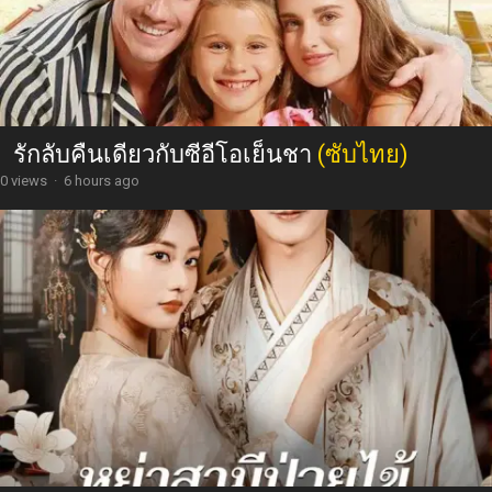
รักลับคืนเดียวกับซีอีโอเย็นชา
(ซับไทย)
0 views
·
6 hours ago