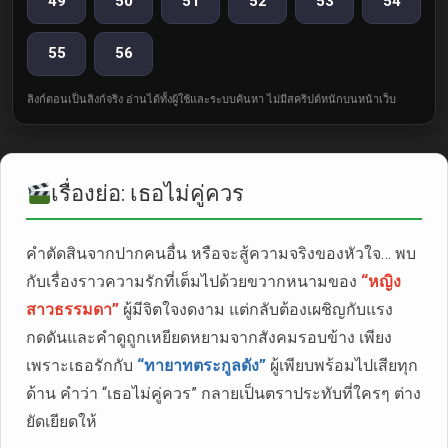
49
50
51
52
53
54
55
56
ลิงก์ตอนเป็นลิงก์จริง อ่านได้ทั้งผู้ใช้และระบบค้นหา ไม่มีสคริปต์หนักบนหน้าเว็บ
เรื่องย่อ: เธอไม่คู่ควร
คำตัดสินจากปากคนอื่น หรือจะสู้ความจริงของหัวใจ… พบ
กับเรื่องราวความรักที่เต็มไปด้วยขวากหนามของ
“หญิง
สาวธรรมดา”
ผู้มีจิตใจงดงาม แต่กลับต้องเผชิญกับแรง
กดดันและคำดูถูกเหยียดหยามจากสังคมรอบข้าง เพียง
เพราะเธอรักกับ
“ทายาทตระกูลดัง”
ผู้เพียบพร้อมไปเสียทุก
ด้าน คำว่า “เธอไม่คู่ควร” กลายเป็นตราประทับที่ใครๆ ต่าง
ยัดเยียดให้