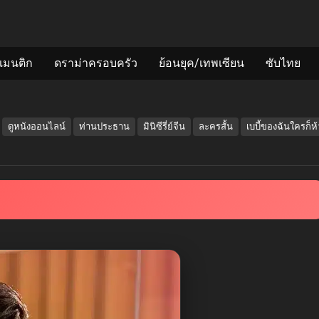
แมนติก
ดราม่าครอบครัว
ย้อนยุค/เทพเซียน
ซับไทย
ดูหนังออนไลน์
ท่านประธาน
มินิซีรี่ย์จีน
ละครสั้น
เบบี้ของฉันใครก็