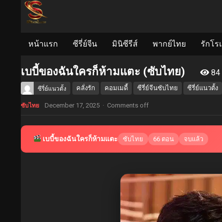
หน้าแรก
ซีรี่ย์จีน
มินิซีรีส์
พากย์ไทย
รักโร
เบบี้ของฉันใครก็ห้ามแตะ (ซับไทย)
84
คลั่งรัก
คอมเมดี้
ซีรี่ย์จีนซับไทย
ซีรี่ย์แนวตั้ง
ซีรี่ย์แนวตั้ง
December 17, 2025
·
Comments off
ซับไทย
เบบี้ของฉันใครก็ห้ามแตะ
ซับไทย
66 ตอน
จบแล้ว