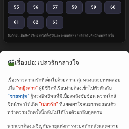
55
56
57
58
59
60
61
62
63
ลิงก์ตอนเป็นลิงก์จริง อ่านได้ทั้งผู้ใช้และระบบค้นหา ไม่มีสคริปต์หนักบนหน้าเว็บ
เรื่องย่อ: เปลวรักกลางใจ
เรื่องราวความรักที่เต็มไปด้วยความลุ่มหลงและบททดสอบ
เมื่อ
“หญิงสาว”
ผู้มีชีวิตที่เรียบง่ายต้องเข้าไปพัวพันกับ
“ชายหนุ่ม”
ผู้ทรงอิทธิพลที่มีเบื้องหลังซับซ้อน ความใกล้
ชิดนำพาให้เกิด
“เปลวรัก”
ที่แผดเผาใจจนยากจะถอนตัว
ทว่าความรักครั้งนี้กลับไม่ได้โรยด้วยกลีบกุหลาบ
พวกเขาต้องเผชิญกับพายุแห่งการทรยศหักหลังและความ