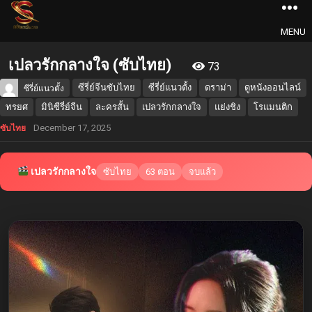
MENU
เปลวรักกลางใจ (ซับไทย)
73
ซีรี่ย์จีนซับไทย
ซีรี่ย์แนวตั้ง
ดราม่า
ดูหนังออนไลน์
ซีรี่ย์แนวตั้ง
ทรยศ
มินิซีรี่ย์จีน
ละครสั้น
เปลวรักกลางใจ
แย่งชิง
โรแมนติก
December 17, 2025
ซับไทย
เปลวรักกลางใจ
ซับไทย
63 ตอน
จบแล้ว