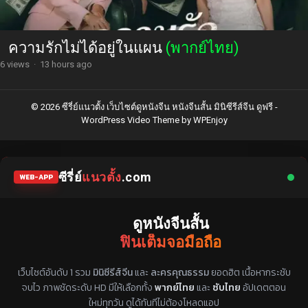
ความรักไม่ได้อยู่ในแผน
(พากย์ไทย)
6 views
·
13 hours ago
© 2026 ซีรี่ย์แนวตั้ง เว็บไซต์ดูหนังจีน หนังจีนสั้น มินิซีรีส์จีน ดูฟรี -
WordPress Video Theme
by
WPEnjoy
ซีรี่ย์
แนวตั้ง
.com
WEB-APP
ดูหนังจีนสั้น
ฟินเต็มจอมือถือ
แหล่งรวมซีรี่ย์จีนแนวตั้ง พากย์ไทย ซับไทย
เว็บไซต์อันดับ 1 รวม
มินิซีรีส์จีน
และ
ละครคุณธรรม
ยอดฮิต เนื้อหากระชับ
จบไว ภาพชัดระดับ HD มีให้เลือกทั้ง
พากย์ไทย
และ
ซับไทย
อัปเดตตอน
ใหม่ทุกวัน ดูได้ทันทีไม่ต้องโหลดแอป