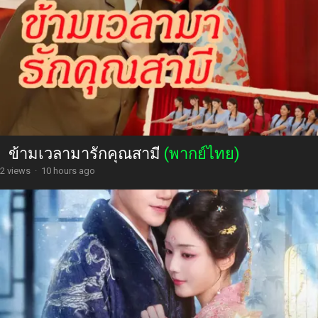
ข้ามเวลามารักคุณสามี
(พากย์ไทย)
2 views
·
10 hours ago