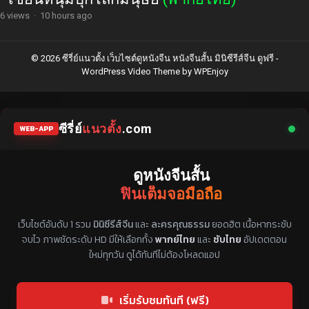
6 views
·
10 hours ago
© 2026 ซีรี่ย์แนวตั้ง เว็บไซต์ดูหนังจีน หนังจีนสั้น มินิซีรีส์จีน ดูฟรี -
WordPress Video Theme
by
WPEnjoy
ซีรี่ย์
แนวตั้ง
.com
WEB-APP
ดูหนังจีนสั้น
ฟินเต็มจอมือถือ
แหล่งรวมซีรี่ย์จีนแนวตั้ง พากย์ไทย ซับไทย
เว็บไซต์อันดับ 1 รวม
มินิซีรีส์จีน
และ
ละครคุณธรรม
ยอดฮิต เนื้อหากระชับ
จบไว ภาพชัดระดับ HD มีให้เลือกทั้ง
พากย์ไทย
และ
ซับไทย
อัปเดตตอน
ใหม่ทุกวัน ดูได้ทันทีไม่ต้องโหลดแอป
เริ่มรับชมทันที (ฟรี)