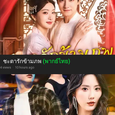
ชะตารักข้ามภพ
(พากย์ไทย)
4 views
·
10 hours ago