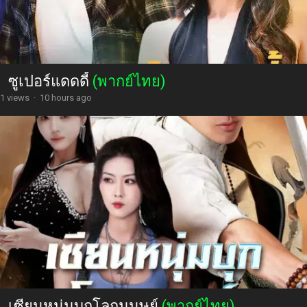
ซูเปอร์แดดดี้
(พากย์ไทย)
1 views
·
10 hours ago
เซียนหนุ่มบุกโลกมนุษย์
(พากย์ไทย)