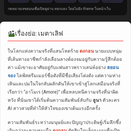
กดหมายเลขตอนเพื่อเปิดดูผ่าน หยกแดง โดยไม่ฝัง iframe ในหน้าเว็บ
เรื่องย่อ: เมตาเลิฟ
ในโลกแห่งความจริงที่แสนโหดร้าย
ดงกอน
นายแบบหนุ่ม
ที่เส้นทางอาชีพกำลังเลือนลางต้องจมอยู่กับความรู้สึกด้อย
ค่า แม้เขาจะอาศัยอยู่กับแฟนสาวพราวเสน่ห์อย่าง
ฮยอน
จอง
ไลฟ์สตรีมเมอร์ชื่อดังที่มีชื่อเสียงโด่งดัง แต่ความห่าง
เหินและปมในใจกลับผลักดันให้เขาเข้าสู่โลกเสมือนจริงที่
เรียกว่า “อาโมเร (Amore)” เพื่อหลบหนีความจริงที่น่าผิด
หวัง ที่นั่นเขาได้เริ่มต้นความสัมพันธ์ลับกับ
ลูนา
ตัวละคร
AI สาวสวยที่ทำให้หัวใจของเขาเต้นแรงอีกครั้ง
ความสัมพันธ์ระหว่างมนุษย์และปัญญาประดิษฐ์เริ่มลึกซึ้ง
เกินกว่าจะควบคุมเมื่อ
ดงกอน
ตัดสินใจแฮ็กระบบเพื่อเปิด