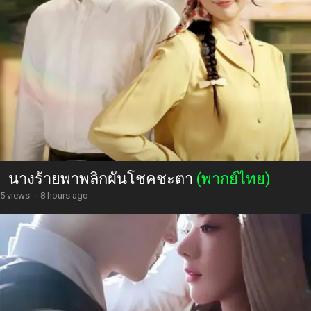
นางร้ายพาพลิกผันโชคชะตา
(พากย์ไทย)
5 views
·
8 hours ago