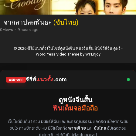
จากลาปลดพันธะ
(ซับไทย)
0 views
·
9 hours ago
© 2026 ซีรี่ย์แนวตั้ง เว็บไซต์ดูหนังจีน หนังจีนสั้น มินิซีรีส์จีน ดูฟรี -
WordPress Video Theme
by
WPEnjoy
ซีรี่ย์
แนวตั้ง
.com
WEB-APP
ดูหนังจีนสั้น
ฟินเต็มจอมือถือ
แหล่งรวมซีรี่ย์จีนแนวตั้ง พากย์ไทย ซับไทย
เว็บไซต์อันดับ 1 รวม
มินิซีรีส์จีน
และ
ละครคุณธรรม
ยอดฮิต เนื้อหากระชับ
จบไว ภาพชัดระดับ HD มีให้เลือกทั้ง
พากย์ไทย
และ
ซับไทย
อัปเดตตอน
ใหม่ทุกวัน ดูได้ทันทีไม่ต้องโหลดแอป