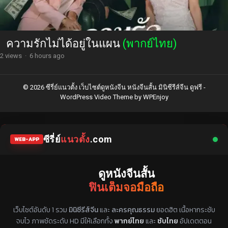
ความรักไม่ได้อยู่ในแผน
(พากย์ไทย)
2 views
·
6 hours ago
© 2026 ซีรี่ย์แนวตั้ง เว็บไซต์ดูหนังจีน หนังจีนสั้น มินิซีรีส์จีน ดูฟรี -
WordPress Video Theme
by
WPEnjoy
ซีรี่ย์
แนวตั้ง
.com
WEB-APP
ดูหนังจีนสั้น
ฟินเต็มจอมือถือ
แหล่งรวมซีรี่ย์จีนแนวตั้ง พากย์ไทย ซับไทย
เว็บไซต์อันดับ 1 รวม
มินิซีรีส์จีน
และ
ละครคุณธรรม
ยอดฮิต เนื้อหากระชับ
จบไว ภาพชัดระดับ HD มีให้เลือกทั้ง
พากย์ไทย
และ
ซับไทย
อัปเดตตอน