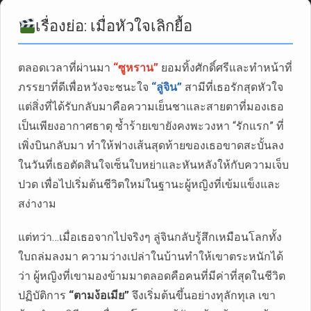
เรื่องย่อ: เมื่อหัวใจเลิกยื้อ
ตลอดเวลาที่ผ่านมา
“ซูหราน”
ยอมทิ้งศักดิ์ศรีและทำหน้าที่
ภรรยาที่ดีเพื่อหวังจะชนะใจ
“ลู่จิน”
สามีที่เธอรักสุดหัวใจ
แต่สิ่งที่ได้รับกลับมาคือความเย็นชาและสายตาที่มองเธอ
เป็นเพียงอากาศธาตุ ซ้ำร้ายเขายังคงพะวงหา “รักแรก” ที่
เพิ่งบินกลับมา ทำให้ฟางเส้นสุดท้ายของเธอขาดสะบั้นลง
ในวันที่เธอตัดสินใจเซ็นใบหย่าและหันหลังให้กับความเจ็บ
ปวด เพื่อไปเริ่มต้นชีวิตใหม่ในฐานะผู้หญิงที่เข้มแข็งและ
สง่างาม
แต่ทว่า…เมื่อเธอจากไปจริงๆ ลู่จินกลับรู้สึกเหมือนโลกทั้ง
ใบถล่มลงมา ความว่างเปล่าในบ้านทำให้เขาตระหนักได้
ว่า ผู้หญิงที่เขามองข้ามมาตลอดคือคนที่มีค่าที่สุดในชีวิต
ปฏิบัติการ
“ตามง้อเมีย”
จึงเริ่มต้นขึ้นอย่างทุลักทุเล เขา