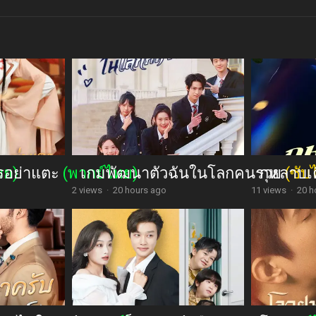
รอย่าแตะ
ทย)
(พากย์ไทย)
เกมพัฒนาตัวฉันในโลกคนรวย
กุหลาบเ
(ซับ
2 views
·
20 hours ago
11 views
·
20 h