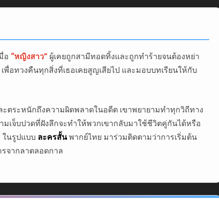
มื่อ
“หญิงสาว”
ผู้เคยถูกสามีทอดทิ้งและถูกทำร้ายจนต้องหย่า
เพื่อทวงคืนทุกสิ่งที่เธอเคยสูญเสียไป และมอบบทเรียนให้กับ
หวและตระหนักถึงความผิดพลาดในอดีต เขาพยายามทำทุกวิถีทาง
จ็บปวดที่ฝังลึกจะทำให้พวกเขากลับมาใช้ชีวิตคู่กันได้หรือ
อง ในรูปแบบ
ละครสั้น
พากย์ไทย มาร่วมติดตามว่าการเริ่มต้น
อการจากลาตลอดกาล