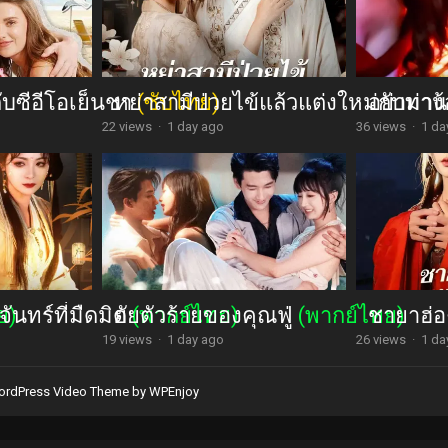
กับซีอีโอเย็นชา
หย่าสามีป่วยไข้แล้วแต่งใหม่กับท่า
(ซับไทย)
อย่ามาง้
22 views
·
1 day ago
36 views
·
1 da
จันทร์ที่มืดมิด
ย)
ยัยตัวร้ายของคุณฟู่
(พากย์ไทย)
(พากย์ไทย)
ชายาฮ่อ
19 views
·
1 day ago
26 views
·
1 da
rdPress Video Theme
by
WPEnjoy