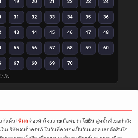
8
19
20
21
22
23
24
0
31
32
33
34
35
36
2
43
44
45
46
47
48
4
55
56
57
58
59
60
6
67
68
69
70
้าเว็บ
แก้แค้น!
พิมล
ต้องหัวใจสลายเมื่อพบว่า
โยธิน
คู่หมั้นที่เธอกำลัง
บริษัทจนตั้งครรภ์ ในวันที่ควรจะเป็นวันมงคล เธอตัดสินใจ