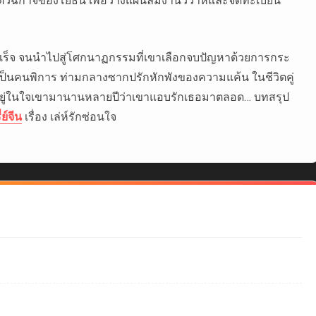
ริตัวฉกาจของโยธิน เพื่อวางแผนล้มงานวิวาห์และจดทะเบียน
ำเร็จ จนนำไปสู่โศกนาฏกรรมที่เขาเลือกจบปัญหาด้วยการกระ
เป็นคนพิการ ท่ามกลางซากปรักหักพังของความแค้น ในชีวิตคู่
นอยู่ในใจเขามานานหลายปีว่าเขาแอบรักเธอมาตลอด… บทสรุป
ี่ย์จีน
เรื่อง เล่ห์รักซ่อนใจ