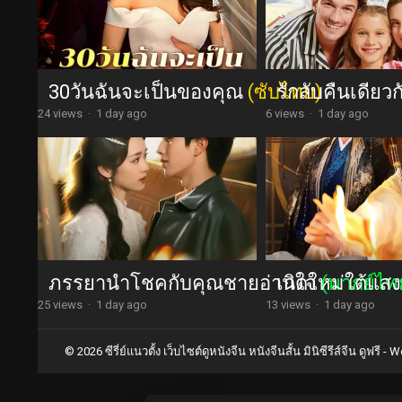
30วันฉันจะเป็นของคุณ
(ซับไทย)
รักลับคืนเดียว
24 views
·
1 day ago
6 views
·
1 day ago
ภรรยานำโชคกับคุณชายอ่านใจ
เกิดใหม่ใต้แสง
(พากย์ไท
25 views
·
1 day ago
13 views
·
1 day ago
© 2026 ซีรี่ย์แนวตั้ง เว็บไซต์ดูหนังจีน หนังจีนสั้น มินิซีรีส์จีน ดูฟรี -
Wo