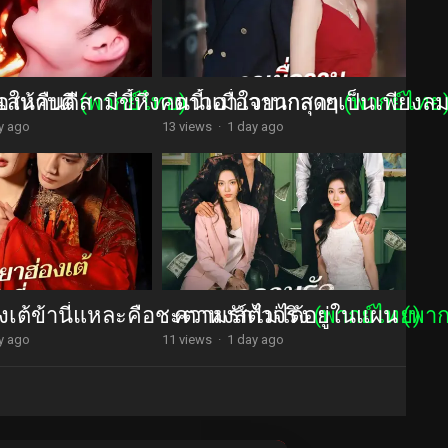
นเสนาบดี
อให้คืนดีสามีขี้หึงคนนี้เอาใจยากสุดๆ
(พากย์ไทย)
ดาวเมื่อวานกลายเป็นเพียงล
(พากย์ไทย
y ago
13 views
·
1 day ago
งเต้ข้านี่แหละคือชะตาหงส์ตัวจริง
ความรักไม่ได้อยู่ในแผน
(พากย์ไทย)
(พาก
y ago
11 views
·
1 day ago