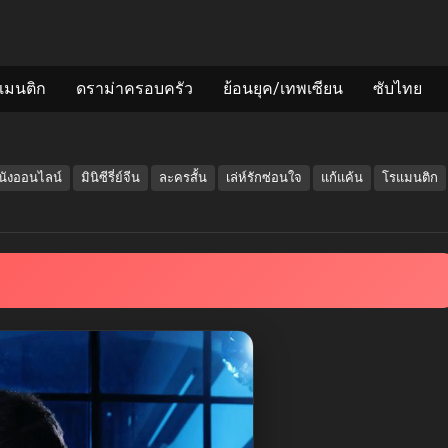
แมนติก
ดราม่าครอบครัว
ย้อนยุค/เทพเซียน
ซับไทย
นังออนไลน์
มินิซีรี่ย์จีน
ละครสั้น
เล่ห์รักซ่อนใจ
แก้แค้น
โรแมนติก