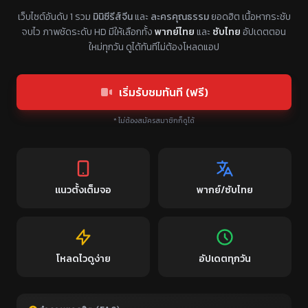
แหล่งรวมซีรี่ย์จีนแนวตั้ง พากย์ไทย ซับไทย
เว็บไซต์อันดับ 1 รวม
มินิซีรีส์จีน
และ
ละครคุณธรรม
ยอดฮิต เนื้อหากระชับ
จบไว ภาพชัดระดับ HD มีให้เลือกทั้ง
พากย์ไทย
และ
ซับไทย
อัปเดตตอน
ใหม่ทุกวัน ดูได้ทันทีไม่ต้องโหลดแอป
เริ่มรับชมทันที (ฟรี)
* ไม่ต้องสมัครสมาชิกก็ดูได้
แนวตั้งเต็มจอ
พากย์/ซับไทย
โหลดไวดูง่าย
อัปเดตทุกวัน