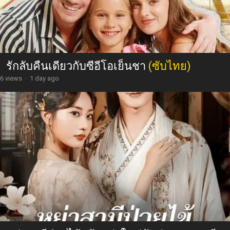
รักลับคืนเดียวกับซีอีโอเย็นชา
(ซับไทย)
6 views
·
1 day ago