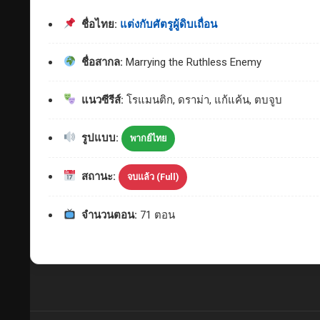
ชื่อไทย:
แต่งกับศัตรูผู้ดิบเถื่อน
ชื่อสากล:
Marrying the Ruthless Enemy
แนวซีรีส์:
โรแมนติก, ดราม่า, แก้แค้น, ตบจูบ
รูปแบบ:
พากย์ไทย
สถานะ:
จบแล้ว (Full)
จำนวนตอน:
71 ตอน