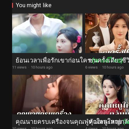
You might like
ย้อนเวลาเพื่อรักเขาก่อนใคร
ชนครั้งเดียวชี
(พากย์ไทย)
11 views
·
10 hours ago
6 views
·
10 hours ago
คุณนายครบเครื่องจนคุณฟู่หัวใจละลาย
คุณหนูใหญ่กลับ
(
10 views
·
10 hours ago
4 views
·
10 hours ago