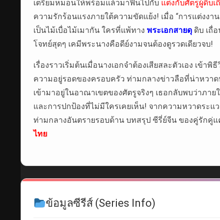
เตรียมหมอนให้พร้อมแล้วมาฟินไปกับ
แต่งกับศัตรูผู้ดิบเถ
ความรักร้อนแรงภายใต้ความขัดแย้ง! เมื่อ “การแต่งงาน” 
เป็นไม้เบื่อไม้เมากัน ใครที่แพ้ทาง
พระเอกสายดุ
ดิบ เถื่
โจทย์สุดๆ เคมีพระนางคือดีย์งามจนต้องดูรวดเดียวจบ!
เรื่องราวเริ่มต้นเมื่อนางเอกจำต้องเสียสละตัวเอง เข้าพิธีว
ความอยู่รอดของครอบครัว ท่ามกลางข่าวลือที่น่าหวาดหวั
เข้ามาอยู่ในอาณาเขตของศัตรูจริงๆ เธอกลับพบว่าภายใต
และการปกป้องที่ไม่มีใครเคยเห็น! จากความหวาดระแวงค
ท่ามกลางอันตรายรอบด้าน บทสรุป ซีรี่ย์จีน ของคู่รักคู่
ไทย
ข้อมูลซีรีส์ (Series Info)