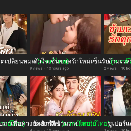
วิตเปลี่ยนหมด
หัวใจเซ็นขาดรักใหม่เซ็นรับ
(พากย์ไทย)
ข้ามเวล
(พากย์
9 views
·
10 hours ago
2 views
·
10 ho
มาเพื่อทวงบัลลังก์คืน
พากย์ไทย)
ชะตารักข้ามภพ
(พากย์ไทย)
(พากย์ไทย)
ซูเปอร์แ
4 views
·
10 hours ago
1 views
·
10 ho