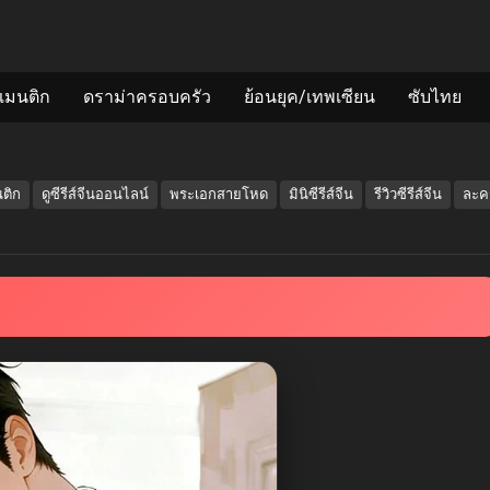
แมนติก
ดราม่าครอบครัว
ย้อนยุค/เทพเซียน
ซับไทย
นติก
ดูซีรีส์จีนออนไลน์
พระเอกสายโหด
มินิซีรีส์จีน
รีวิวซีรีส์จีน
ละคร