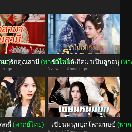
ามารักคุณสามี
ไทย)
(พากย์ไทย)
ข้าไม่ได้เกิดมาเป็นลูกอนุ
(พา
urs ago
3 views
·
10 hours ago
ดดดี้
(พากย์ไทย)
เซียนหนุ่มบุกโลกมนุษย์
(พาก
urs ago
6 views
·
10 hours ago