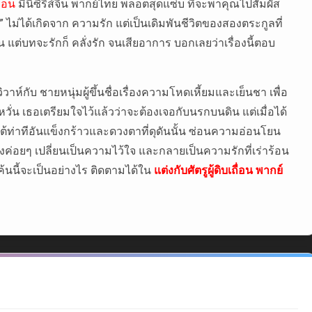
ื่อน
มินิซีรีส์จีน พากย์ไทย พล็อตสุดแซ่บ ที่จะพาคุณไปสัมผัส
ไม่ได้เกิดจาก ความรัก แต่เป็นเดิมพันชีวิตของสองตระกูลที่
อน แต่บทจะรักก็ คลั่งรัก จนเสียอาการ บอกเลยว่าเรื่องนี้ตอบ
ิวาห์กับ ชายหนุ่มผู้ขึ้นชื่อเรื่องความโหดเหี้ยมและเย็นชา เพื่อ
่น เธอเตรียมใจไว้แล้วว่าจะต้องเจอกับนรกบนดิน แต่เมื่อได้
้ท่าทีอันแข็งกร้าวและดวงตาที่ดุดันนั้น ซ่อนความอ่อนโยน
่อยๆ เปลี่ยนเป็นความไว้ใจ และกลายเป็นความรักที่เร่าร้อน
แค้นนี้จะเป็นอย่างไร ติดตามได้ใน
แต่งกับศัตรูผู้ดิบเถื่อน พากย์