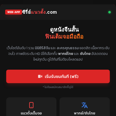
ซีรี่ย์
แนวตั้ง
.com
WEB-APP
ดูหนังจีนสั้น
ฟินเต็มจอมือถือ
แหล่งรวมซีรี่ย์จีนแนวตั้ง พากย์ไทย ซับไทย
เว็บไซต์อันดับ 1 รวม
มินิซีรีส์จีน
และ
ละครคุณธรรม
ยอดฮิต เนื้อหากระชับ
จบไว ภาพชัดระดับ HD มีให้เลือกทั้ง
พากย์ไทย
และ
ซับไทย
อัปเดตตอน
ใหม่ทุกวัน ดูได้ทันทีไม่ต้องโหลดแอป
เริ่มรับชมทันที (ฟรี)
* ไม่ต้องสมัครสมาชิกก็ดูได้
แนวตั้งเต็มจอ
พากย์/ซับไทย