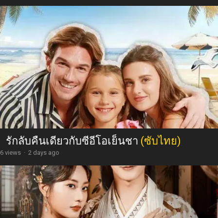
รักลับคืนเดียวกับซีอีโอเย็นชา
(ซับไทย)
6 views
·
2 days ago