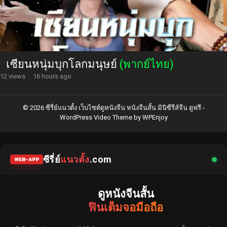
เซียนหนุ่มบุกโลกมนุษย์
(พากย์ไทย)
12 views
·
16 hours ago
© 2026 ซีรี่ย์แนวตั้ง เว็บไซต์ดูหนังจีน หนังจีนสั้น มินิซีรีส์จีน ดูฟรี -
WordPress Video Theme
by
WPEnjoy
ซีรี่ย์
แนวตั้ง
.com
WEB-APP
ดูหนังจีนสั้น
ฟินเต็มจอมือถือ
แหล่งรวมซีรี่ย์จีนแนวตั้ง พากย์ไทย ซับไทย