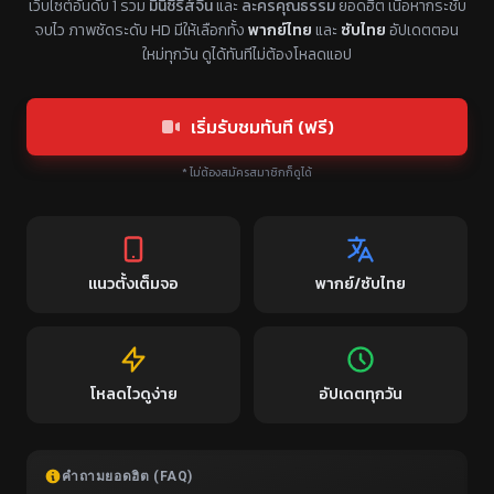
เว็บไซต์อันดับ 1 รวม
มินิซีรีส์จีน
และ
ละครคุณธรรม
ยอดฮิต เนื้อหากระชับ
จบไว ภาพชัดระดับ HD มีให้เลือกทั้ง
พากย์ไทย
และ
ซับไทย
อัปเดตตอน
ใหม่ทุกวัน ดูได้ทันทีไม่ต้องโหลดแอป
เริ่มรับชมทันที (ฟรี)
* ไม่ต้องสมัครสมาชิกก็ดูได้
แนวตั้งเต็มจอ
พากย์/ซับไทย
โหลดไวดูง่าย
อัปเดตทุกวัน
คำถามยอดฮิต (FAQ)