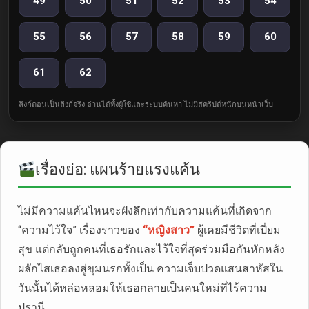
49
50
51
52
53
54
55
56
57
58
59
60
61
62
ลิงก์ตอนเป็นลิงก์จริง อ่านได้ทั้งผู้ใช้และระบบค้นหา ไม่มีสคริปต์หนักบนหน้าเว็บ
เรื่องย่อ: แผนร้ายแรงแค้น
ไม่มีความแค้นไหนจะฝังลึกเท่ากับความแค้นที่เกิดจาก
“ความไว้ใจ” เรื่องราวของ
“หญิงสาว”
ผู้เคยมีชีวิตที่เปี่ยม
สุข แต่กลับถูกคนที่เธอรักและไว้ใจที่สุดร่วมมือกันหักหลัง
ผลักไสเธอลงสู่ขุมนรกทั้งเป็น ความเจ็บปวดแสนสาหัสใน
วันนั้นได้หล่อหลอมให้เธอกลายเป็นคนใหม่ที่ไร้ความ
ปรานี