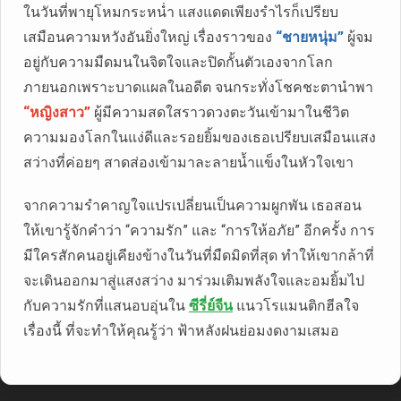
ในวันที่พายุโหมกระหน่ำ แสงแดดเพียงรำไรก็เปรียบ
เสมือนความหวังอันยิ่งใหญ่ เรื่องราวของ
“ชายหนุ่ม”
ผู้จม
อยู่กับความมืดมนในจิตใจและปิดกั้นตัวเองจากโลก
ภายนอกเพราะบาดแผลในอดีต จนกระทั่งโชคชะตานำพา
“หญิงสาว”
ผู้มีความสดใสราวดวงตะวันเข้ามาในชีวิต
ความมองโลกในแง่ดีและรอยยิ้มของเธอเปรียบเสมือนแสง
สว่างที่ค่อยๆ สาดส่องเข้ามาละลายน้ำแข็งในหัวใจเขา
จากความรำคาญใจแปรเปลี่ยนเป็นความผูกพัน เธอสอน
ให้เขารู้จักคำว่า “ความรัก” และ “การให้อภัย” อีกครั้ง การ
มีใครสักคนอยู่เคียงข้างในวันที่มืดมิดที่สุด ทำให้เขากล้าที่
จะเดินออกมาสู่แสงสว่าง มาร่วมเติมพลังใจและอมยิ้มไป
กับความรักที่แสนอบอุ่นใน
ซีรี่ย์จีน
แนวโรแมนติกฮีลใจ
เรื่องนี้ ที่จะทำให้คุณรู้ว่า ฟ้าหลังฝนย่อมงดงามเสมอ