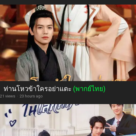
ท่านโหวข้าใครอย่าแตะ
(พากย์ไทย)
21 views
·
23 hours ago