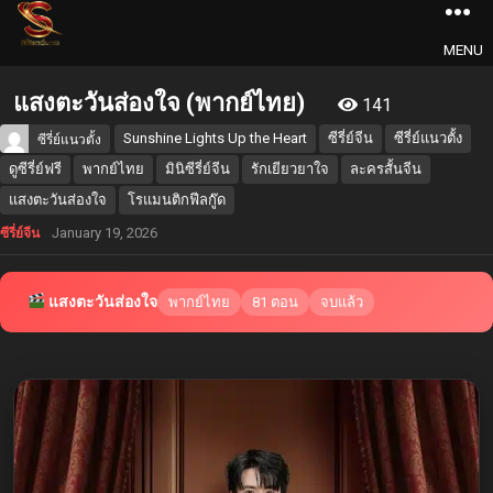
MENU
แสงตะวันส่องใจ (พากย์ไทย)
141
Sunshine Lights Up the Heart
ซีรี่ย์จีน
ซีรี่ย์แนวตั้ง
ซีรี่ย์แนวตั้ง
ดูซีรี่ย์ฟรี
พากย์ไทย
มินิซีรี่ย์จีน
รักเยียวยาใจ
ละครสั้นจีน
แสงตะวันส่องใจ
โรแมนติกฟีลกู๊ด
January 19, 2026
ซีรี่ย์จีน
แสงตะวันส่องใจ
พากย์ไทย
81 ตอน
จบแล้ว