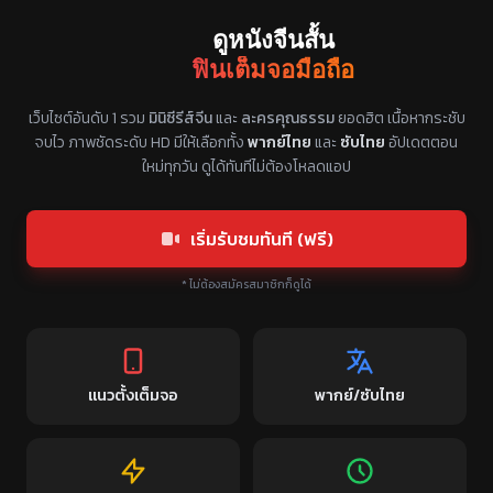
ดูหนังจีนสั้น
ฟินเต็มจอมือถือ
แหล่งรวมซีรี่ย์จีนแนวตั้ง พากย์ไทย ซับไทย
เว็บไซต์อันดับ 1 รวม
มินิซีรีส์จีน
และ
ละครคุณธรรม
ยอดฮิต เนื้อหากระชับ
จบไว ภาพชัดระดับ HD มีให้เลือกทั้ง
พากย์ไทย
และ
ซับไทย
อัปเดตตอน
ใหม่ทุกวัน ดูได้ทันทีไม่ต้องโหลดแอป
เริ่มรับชมทันที (ฟรี)
* ไม่ต้องสมัครสมาชิกก็ดูได้
แนวตั้งเต็มจอ
พากย์/ซับไทย