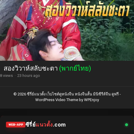
สองวิวาห์สลับชะตา
(พากย์ไทย)
8 views
·
23 hours ago
© 2026 ซีรี่ย์แนวตั้ง เว็บไซต์ดูหนังจีน หนังจีนสั้น มินิซีรีส์จีน ดูฟรี -
WordPress Video Theme
by
WPEnjoy
ซีรี่ย์
แนวตั้ง
.com
WEB-APP