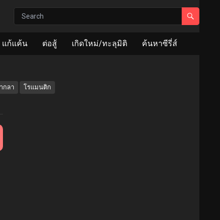
แก้แค้น
ต่อสู้
เกิดใหม่/ทะลุมิติ
ค้นหาซีรี่ส์
จากลา
โรแมนติก