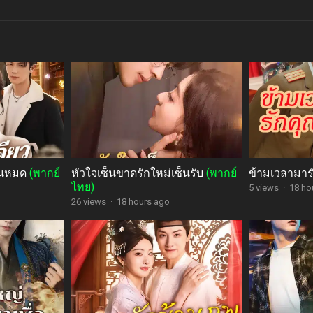
่ยนหมด
(พากย์
หัวใจเซ็นขาดรักใหม่เซ็นรับ
(พากย์
ข้ามเวลามาร
ไทย)
5 views
·
18 ho
26 views
·
18 hours ago