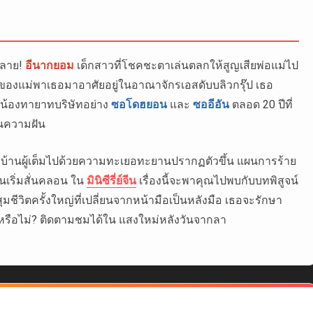
ทลาย!
อีนากยอม
เด็กสาวที่โชคชะตาเล่นตลกให้สูญเสียพ่อแม่ไป
สนิทของแม่พาเธอมาอาศัยอยู่ในอาณาจักรเอสดับบลิวกรุ๊ป เธอ
่น้องทายาทบริษัทอย่าง
ซอโดฮยอน
และ
ซออีอัน
ตลอด 20 ปีที่
ในความฝัน
บ้านผู้เต็มไปด้วยความทะเยอทะยานปรากฏตัวขึ้น แผนการร้าย
ันเริ่มสั่นคลอน ใน
มินิซีรี่ย์จีน
เรื่องนี้จะพาคุณไปพบกับบทพิสูจน์
มชีวิตครั้งใหญ่ที่เปลี่ยนจากหน้ามือเป็นหลังมือ เธอจะรักษา
หรือไม่? ติดตามชมได้ใน แสงใหม่หลังวันจากลา