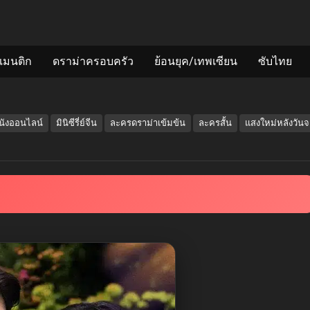
แมนติก
ดราม่าครอบครัว
ย้อนยุค/เทพเซียน
ซับไทย
นังออนไลน์
มินิซีรี่ย์จีน
ละครดราม่าเข้มข้น
ละครสั้น
แสงใหม่หลังวัน