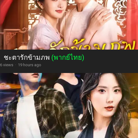
ชะตารักข้ามภพ
(พากย์ไทย)
6 views
·
19 hours ago