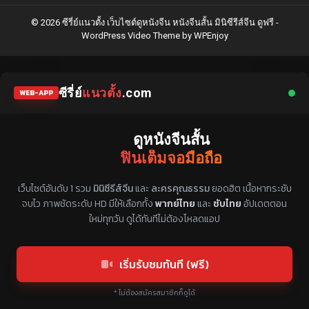
© 2026 ซีรี่ย์แนวตั้ง เว็บไซต์ดูหนังจีน หนังจีนสั้น มินิซีรีส์จีน ดูฟรี -
WordPress Video Theme
by
WPEnjoy
ซีรี่ย์
แนวตั้ง
.com
WEB-APP
ดูหนังจีนสั้น
ฟินเต็มจอมือถือ
แหล่งรวมซีรี่ย์จีนแนวตั้ง พากย์ไทย ซับไทย
เว็บไซต์อันดับ 1 รวม
มินิซีรีส์จีน
และ
ละครคุณธรรม
ยอดฮิต เนื้อหากระชับ
จบไว ภาพชัดระดับ HD มีให้เลือกทั้ง
พากย์ไทย
และ
ซับไทย
อัปเดตตอน
ใหม่ทุกวัน ดูได้ทันทีไม่ต้องโหลดแอป
เริ่มรับชมทันที (ฟรี)
* ไม่ต้องสมัครสมาชิกก็ดูได้