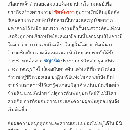
เมื่อเทพเจ้าตัวน้อยจอมแสบต้องมาป่วนโลกมนุษย์เพื่อ
ภารกิจสร้างความรวย!
พิมพ์นารา
กุมารทรัพย์สินผู้มีพลัง
วิเศษสามารถเสกหินให้กลายเป็นทองและกุมโชคลาภ
มหาศาลไว้ในมือ แต่เพราะความดื้อรั้นจนสวรรค์สะเทือน
เธอจึงถูกเทพเรียกทรัพย์ส่งลงมาฝึกฝนที่โลกมนุษย์ในช่วงปี
ใหม่ ทว่าการเป็นเทพในเมืองใหญ่นั้นไม่ง่าย พิมพ์นารา
ต้องเผชิญกับความล้มเหลวและหิวโหย จนกระทั่งได้รับ
การช่วยเหลือจาก
ชญานิด
ประธานบริษัทสาวผู้อาภัพที่
ดวงตกจนธุรกิจใกล้เจอกับทางตัน แต่ทันทีที่เทพตัวน้อย
ก้าวเข้าสู่ชีวิตของเธอ ปาฏิหาริย์แห่งโชคลาภก็บังเกิด!
จากร้านอาหารที่ไร้เงาผู้คนกลับมีลูกค้าแน่นขนัดเพียงชั่ว
ข้ามคืน แถมยังนำพาไปสู่การค้นพบขุมทรัพย์ที่ไม่มีใคร
คาดคิด ภารกิจมอบความเฮงและความผูกพันสุดอบอุ่นจึง
เริ่มต้นขึ้น!
สัมผัสความสนุกสุดฮาและความเฮงแบบฉุดไม่อยู่ได้ใน
มินิ