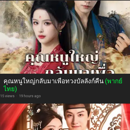
คุณหนูใหญ่กลับมาเพื่อทวงบัลลังก์คืน
(พากย์
ไทย)
15 views
·
19 hours ago