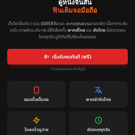
ดูหนังจีนสั้น
ฟินเต็มจอมือถือ
แหล่งรวมซีรี่ย์จีนแนวตั้ง พากย์ไทย ซับไทย
เว็บไซต์อันดับ 1 รวม
มินิซีรีส์จีน
และ
ละครคุณธรรม
ยอดฮิต เนื้อหากระชับ
จบไว ภาพชัดระดับ HD มีให้เลือกทั้ง
พากย์ไทย
และ
ซับไทย
อัปเดตตอน
ใหม่ทุกวัน ดูได้ทันทีไม่ต้องโหลดแอป
เริ่มรับชมทันที (ฟรี)
* ไม่ต้องสมัครสมาชิกก็ดูได้
แนวตั้งเต็มจอ
พากย์/ซับไทย
โหลดไวดูง่าย
อัปเดตทุกวัน