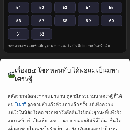
51
52
53
54
55
56
57
58
59
60
61
62
กดหมายเลขตอนเพื่อเปิดดูผ่าน หยกแดง โดยไม่ฝัง iframe ในหน้าเว็บ
เรื่องย่อ: โชคหล่นทับ ได้พ่อแม่เป็นมหา
เศรษฐี
หลังจากพลัดพรากกันมานาน คู่สามีภรรยามหาเศรษฐีก็ได้
พบ
“เขา”
ลูกชายหัวแก้วหัวแหวนอีกครั้ง แต่เพื่อความ
แน่ใจในนิสัยใจคอ พวกเขาจึงตัดสินใจปิดบังฐานะที่แท้จริง
และแสร้งทำเป็นเพียงแรงงานยากจน ผลลัพธ์ที่ได้น่าชื่นใจ
เมื่อลูกชายไม่เพียงไม่รังเกียจ แต่ยังกตัญญูและปกป้องพ่อ