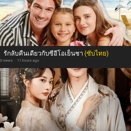
รักลับคืนเดียวกับซีอีโอเย็นชา
(ซับไทย)
0 views
·
11 hours ago