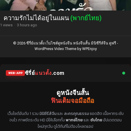
ความรักไม่ได้อยู่ในแผน
(พากย์ไทย)
1 views
·
3 hours ago
© 2026 ซีรี่ย์แนวตั้ง เว็บไซต์ดูหนังจีน หนังจีนสั้น มินิซีรีส์จีน ดูฟรี -
WordPress Video Theme
by
WPEnjoy
ซีรี่ย์
แนวตั้ง
.com
WEB-APP
ดูหนังจีนสั้น
ฟินเต็มจอมือถือ
แหล่งรวมซีรี่ย์จีนแนวตั้ง พากย์ไทย ซับไทย
เว็บไซต์อันดับ 1 รวม
มินิซีรีส์จีน
และ
ละครคุณธรรม
ยอดฮิต เนื้อหากระชับ
จบไว ภาพชัดระดับ HD มีให้เลือกทั้ง
พากย์ไทย
และ
ซับไทย
อัปเดตตอน
ใหม่ทุกวัน ดูได้ทันทีไม่ต้องโหลดแอป