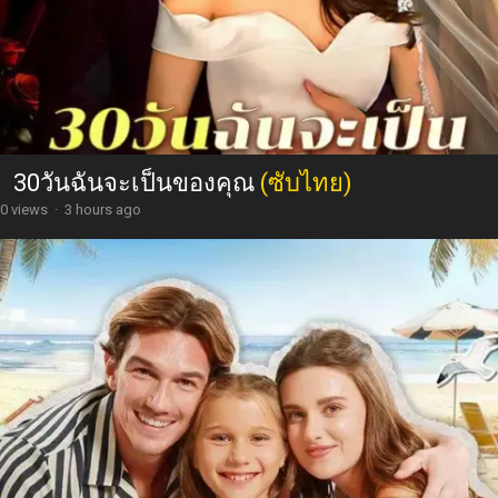
30วันฉันจะเป็นของคุณ
(ซับไทย)
0 views
·
3 hours ago