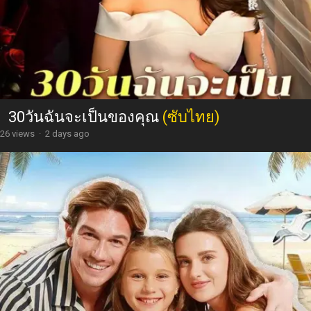
30วันฉันจะเป็นของคุณ
(ซับไทย)
26 views
·
2 days ago