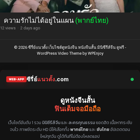
ความรักไม่ได้อยู่ในแผน
(พากย์ไทย)
12 views
·
2 days ago
© 2026 ซีรี่ย์แนวตั้ง เว็บไซต์ดูหนังจีน หนังจีนสั้น มินิซีรีส์จีน ดูฟรี -
WordPress Video Theme
by
WPEnjoy
ซีรี่ย์
แนวตั้ง
.com
WEB-APP
ดูหนังจีนสั้น
ฟินเต็มจอมือถือ
แหล่งรวมซีรี่ย์จีนแนวตั้ง พากย์ไทย ซับไทย
เว็บไซต์อันดับ 1 รวม
มินิซีรีส์จีน
และ
ละครคุณธรรม
ยอดฮิต เนื้อหากระชับ
จบไว ภาพชัดระดับ HD มีให้เลือกทั้ง
พากย์ไทย
และ
ซับไทย
อัปเดตตอน
ใหม่ทุกวัน ดูได้ทันทีไม่ต้องโหลดแอป