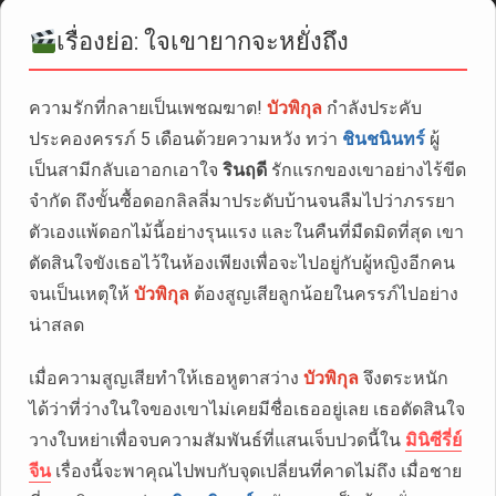
เรื่องย่อ: ใจเขายากจะหยั่งถึง
ความรักที่กลายเป็นเพชฌฆาต!
บัวพิกุล
กำลังประคับ
ประคองครรภ์ 5 เดือนด้วยความหวัง ทว่า
ชินชนินทร์
ผู้
เป็นสามีกลับเอาอกเอาใจ
รินฤดี
รักแรกของเขาอย่างไร้ขีด
จำกัด ถึงขั้นซื้อดอกลิลลี่มาประดับบ้านจนลืมไปว่าภรรยา
ตัวเองแพ้ดอกไม้นี้อย่างรุนแรง และในคืนที่มืดมิดที่สุด เขา
ตัดสินใจขังเธอไว้ในห้องเพียงเพื่อจะไปอยู่กับผู้หญิงอีกคน
จนเป็นเหตุให้
บัวพิกุล
ต้องสูญเสียลูกน้อยในครรภ์ไปอย่าง
น่าสลด
เมื่อความสูญเสียทำให้เธอหูตาสว่าง
บัวพิกุล
จึงตระหนัก
ได้ว่าที่ว่างในใจของเขาไม่เคยมีชื่อเธออยู่เลย เธอตัดสินใจ
วางใบหย่าเพื่อจบความสัมพันธ์ที่แสนเจ็บปวดนี้ใน
มินิซีรี่ย์
จีน
เรื่องนี้จะพาคุณไปพบกับจุดเปลี่ยนที่คาดไม่ถึง เมื่อชาย