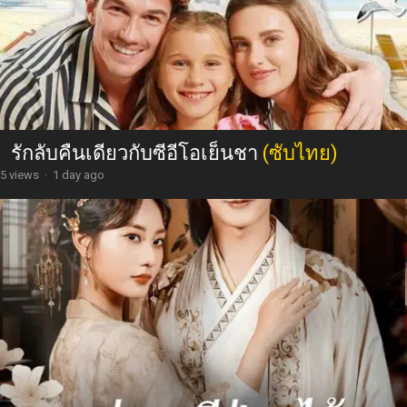
รักลับคืนเดียวกับซีอีโอเย็นชา
(ซับไทย)
5 views
·
1 day ago