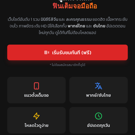
ฟินเต็มจอมือถือ
แหล่งรวมซีรี่ย์จีนแนวตั้ง พากย์ไทย ซับไทย
เว็บไซต์อันดับ 1 รวม
มินิซีรีส์จีน
และ
ละครคุณธรรม
ยอดฮิต เนื้อหากระชับ
จบไว ภาพชัดระดับ HD มีให้เลือกทั้ง
พากย์ไทย
และ
ซับไทย
อัปเดตตอน
ใหม่ทุกวัน ดูได้ทันทีไม่ต้องโหลดแอป
เริ่มรับชมทันที (ฟรี)
* ไม่ต้องสมัครสมาชิกก็ดูได้
แนวตั้งเต็มจอ
พากย์/ซับไทย
โหลดไวดูง่าย
อัปเดตทุกวัน