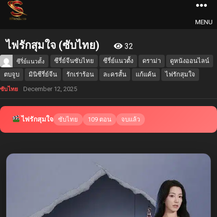
MENU
ไฟรักสุมใจ (ซับไทย)
32
ซีรี่ย์จีนซับไทย
ซีรี่ย์แนวตั้ง
ดราม่า
ดูหนังออนไลน์
ซีรี่ย์แนวตั้ง
ตบจูบ
มินิซีรี่ย์จีน
รักเร่าร้อน
ละครสั้น
แก้แค้น
ไฟรักสุมใจ
December 12, 2025
ซับไทย
ไฟรักสุมใจ
ซับไทย
109 ตอน
จบแล้ว