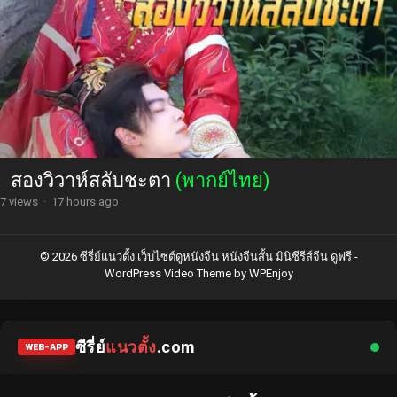
สองวิวาห์สลับชะตา
(พากย์ไทย)
7 views
·
17 hours ago
© 2026 ซีรี่ย์แนวตั้ง เว็บไซต์ดูหนังจีน หนังจีนสั้น มินิซีรีส์จีน ดูฟรี -
WordPress Video Theme
by
WPEnjoy
ซีรี่ย์
แนวตั้ง
.com
WEB-APP