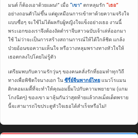
มนต์ ก็ต้องเอาด้วยแผน!” เมื่อ
“เขา”
ตกหลุมรัก
“เธอ”
อย่างถอนตัวไม่ขึ้น แต่ดูเหมือนการเข้าหาด้วยความจริงใจ
แบบซื่อๆ จะใช้ไม่ได้ผลกับผู้หญิงใจแข็งอย่างเธอ งานนี้
พระเอกของเราจึงต้องงัดตำราจีบสาวฉบับเจ้าเล่ห์ออกมา
ใช้ ไม่ว่าจะเป็นการสร้างสถานการณ์ให้ได้ใกล้ชิด แกล้ง
ป่วยอ้อนขอความเห็นใจ หรือวางหลุมพรางทางหัวใจให้
เธอตกลงไปโดยไม่รู้ตัว
เตรียมพบกับความรักวุ่นๆ ของคนคลั่งรักที่ยอมทำทุกวิถี
ทางเพื่อพิชิตใจนางเอก ใน
ซีรี่ย์จีนพากย์ไทย
แนวโรแมน
ติกคอมเมดี้ที่จะทำให้คุณอมยิ้มไปกับความพยายาม (แกม
โกงนิดๆ) ของเขา มาลุ้นกันว่าสุดท้ายแล้วกลเม็ดเด็ดพราย
นี้จะสามารถไขประตูหัวใจเธอได้สำเร็จหรือไม่!