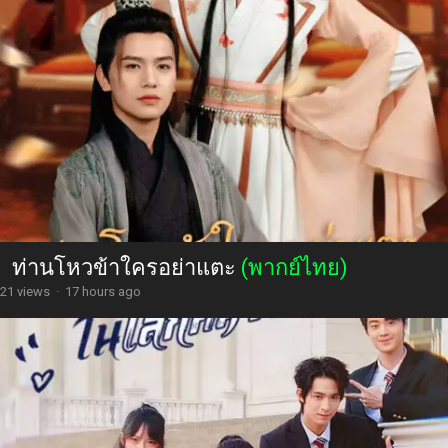
ท่านโหวข้าใครอย่าแตะ
(พากย์ไทย)
21 views
·
17 hours ago