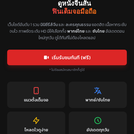
ดูหนังจีนสั้น
ฟินเต็มจอมือถือ
แหล่งรวมซีรี่ย์จีนแนวตั้ง พากย์ไทย ซับไทย
เว็บไซต์อันดับ 1 รวม
มินิซีรีส์จีน
และ
ละครคุณธรรม
ยอดฮิต เนื้อหากระชับ
จบไว ภาพชัดระดับ HD มีให้เลือกทั้ง
พากย์ไทย
และ
ซับไทย
อัปเดตตอน
ใหม่ทุกวัน ดูได้ทันทีไม่ต้องโหลดแอป
เริ่มรับชมทันที (ฟรี)
* ไม่ต้องสมัครสมาชิกก็ดูได้
แนวตั้งเต็มจอ
พากย์/ซับไทย
โหลดไวดูง่าย
อัปเดตทุกวัน